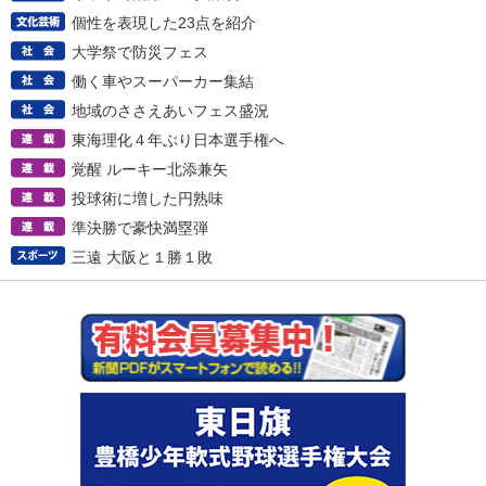
個性を表現した23点を紹介
大学祭で防災フェス
働く車やスーパーカー集結
地域のささえあいフェス盛況
東海理化４年ぶり日本選手権へ
覚醒 ルーキー北添兼矢
投球術に増した円熟味
準決勝で豪快満塁弾
三遠 大阪と１勝１敗