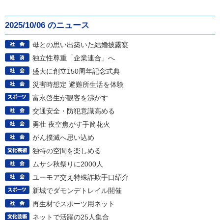
2025/10/06 のニュース
母との思い出築いた結婚披露宴
独立性尊重「企業連合」へ
盛大に創立150周年記念式典
災害時想定 避難所生活を体験
富永啓生が観客を沸かす
交通安全・防犯意識高める
勇壮 夜空焦がす手筒花火
がん撲滅へ思い込め
独特の空間を楽しめる
ムサシ秋祭りに2000人
ユーモア交え特殊詐欺手口紹介
新城でダモンデトレイル開催
再生材でスポーツ用ネット
ネットで活躍の25人集合