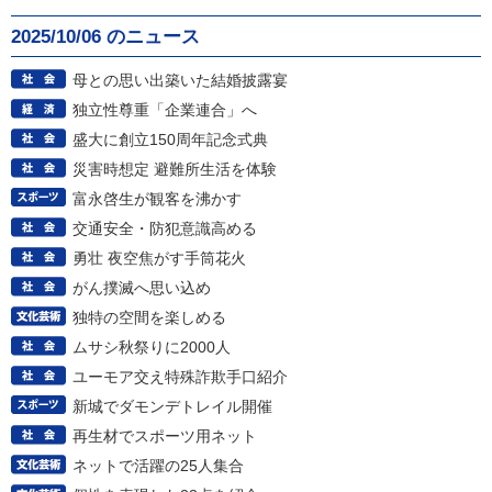
2025/10/06 のニュース
母との思い出築いた結婚披露宴
独立性尊重「企業連合」へ
盛大に創立150周年記念式典
災害時想定 避難所生活を体験
富永啓生が観客を沸かす
交通安全・防犯意識高める
勇壮 夜空焦がす手筒花火
がん撲滅へ思い込め
独特の空間を楽しめる
ムサシ秋祭りに2000人
ユーモア交え特殊詐欺手口紹介
新城でダモンデトレイル開催
再生材でスポーツ用ネット
ネットで活躍の25人集合