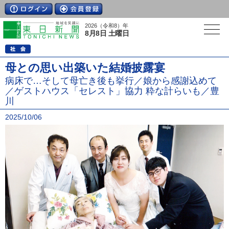
2026（令和8）年
8月8日 土曜日
母との思い出築いた結婚披露宴
病床で…そして母亡き後も挙行／娘から感謝込めて
／ゲストハウス「セレスト」協力 粋な計らいも／豊
川
2025/10/06