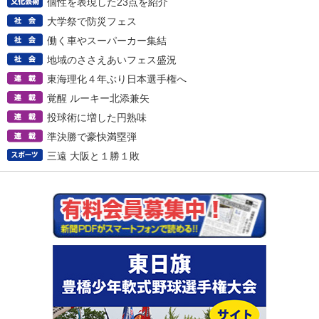
個性を表現した23点を紹介
大学祭で防災フェス
働く車やスーパーカー集結
地域のささえあいフェス盛況
東海理化４年ぶり日本選手権へ
覚醒 ルーキー北添兼矢
投球術に増した円熟味
準決勝で豪快満塁弾
三遠 大阪と１勝１敗