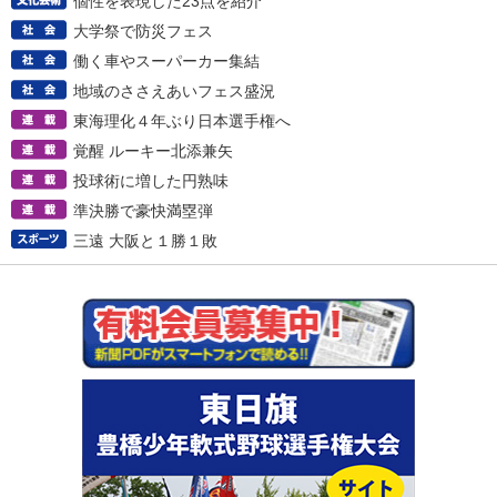
個性を表現した23点を紹介
大学祭で防災フェス
働く車やスーパーカー集結
地域のささえあいフェス盛況
東海理化４年ぶり日本選手権へ
覚醒 ルーキー北添兼矢
投球術に増した円熟味
準決勝で豪快満塁弾
三遠 大阪と１勝１敗