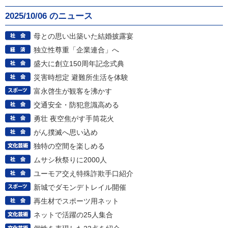
2025/10/06 のニュース
母との思い出築いた結婚披露宴
独立性尊重「企業連合」へ
盛大に創立150周年記念式典
災害時想定 避難所生活を体験
富永啓生が観客を沸かす
交通安全・防犯意識高める
勇壮 夜空焦がす手筒花火
がん撲滅へ思い込め
独特の空間を楽しめる
ムサシ秋祭りに2000人
ユーモア交え特殊詐欺手口紹介
新城でダモンデトレイル開催
再生材でスポーツ用ネット
ネットで活躍の25人集合