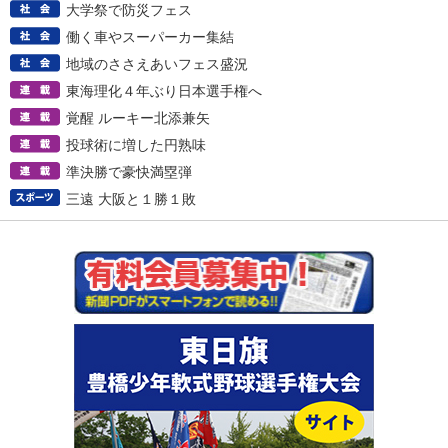
大学祭で防災フェス
働く車やスーパーカー集結
地域のささえあいフェス盛況
東海理化４年ぶり日本選手権へ
覚醒 ルーキー北添兼矢
投球術に増した円熟味
準決勝で豪快満塁弾
三遠 大阪と１勝１敗