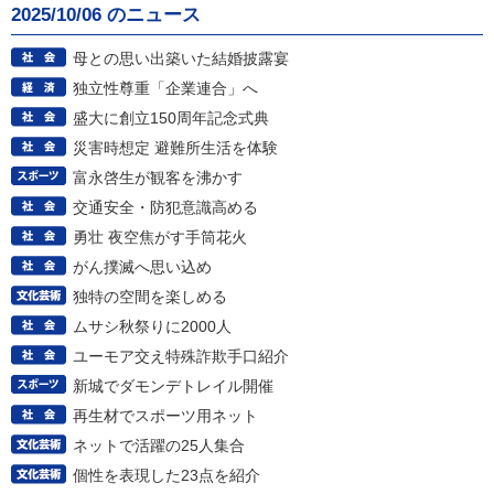
2025/10/06 のニュース
母との思い出築いた結婚披露宴
独立性尊重「企業連合」へ
盛大に創立150周年記念式典
災害時想定 避難所生活を体験
富永啓生が観客を沸かす
交通安全・防犯意識高める
勇壮 夜空焦がす手筒花火
がん撲滅へ思い込め
独特の空間を楽しめる
ムサシ秋祭りに2000人
ユーモア交え特殊詐欺手口紹介
新城でダモンデトレイル開催
再生材でスポーツ用ネット
ネットで活躍の25人集合
個性を表現した23点を紹介