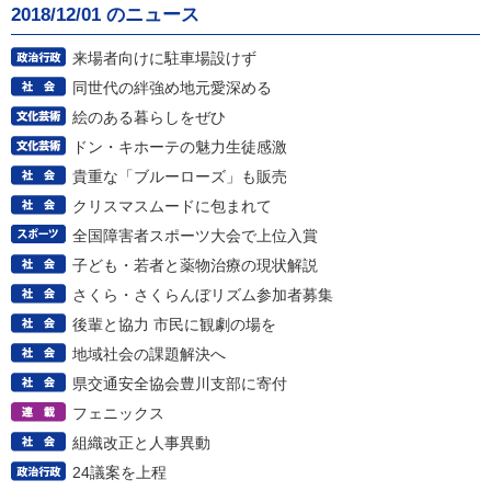
2018/12/01 のニュース
来場者向けに駐車場設けず
同世代の絆強め地元愛深める
絵のある暮らしをぜひ
ドン・キホーテの魅力生徒感激
貴重な「ブルーローズ」も販売
クリスマスムードに包まれて
全国障害者スポーツ大会で上位入賞
子ども・若者と薬物治療の現状解説
さくら・さくらんぼリズム参加者募集
後輩と協力 市民に観劇の場を
地域社会の課題解決へ
県交通安全協会豊川支部に寄付
フェニックス
組織改正と人事異動
24議案を上程