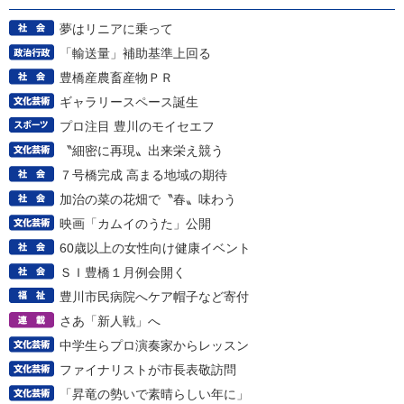
夢はリニアに乗って
「輸送量」補助基準上回る
豊橋産農畜産物ＰＲ
ギャラリースペース誕生
プロ注目 豊川のモイセエフ
〝細密に再現〟出来栄え競う
７号橋完成 高まる地域の期待
加治の菜の花畑で〝春〟味わう
映画「カムイのうた」公開
60歳以上の女性向け健康イベント
ＳＩ豊橋１月例会開く
豊川市民病院へケア帽子など寄付
さあ「新人戦」へ
中学生らプロ演奏家からレッスン
ファイナリストが市長表敬訪問
「昇竜の勢いで素晴らしい年に」