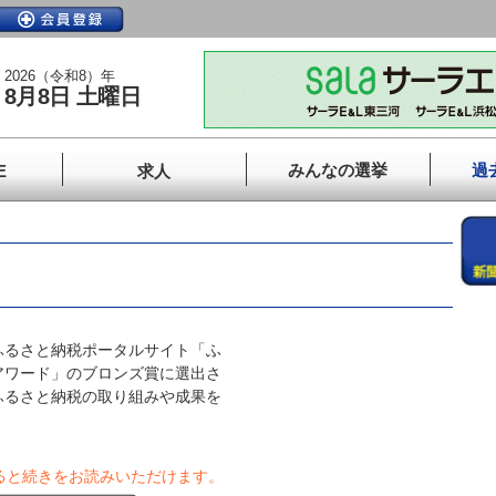
2026（令和8）年
8月8日 土曜日
みんなの選挙
過
E
求人
るさと納税ポータルサイト「ふ
アワード」のブロンズ賞に選出さ
ふるさと納税の取り組みや成果を
ると続きをお読みいただけます。