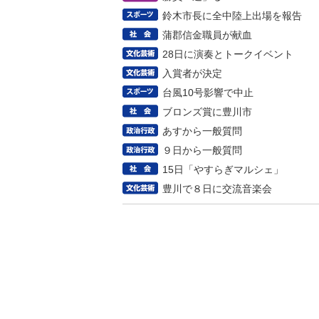
鈴木市長に全中陸上出場を報告
蒲郡信金職員が献血
28日に演奏とトークイベント
入賞者が決定
台風10号影響で中止
ブロンズ賞に豊川市
あすから一般質問
９日から一般質問
15日「やすらぎマルシェ」
豊川で８日に交流音楽会