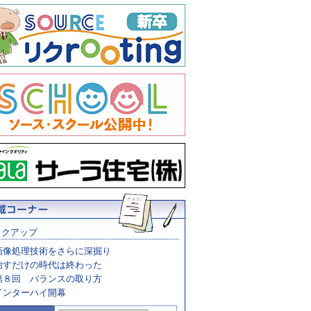
ックアップ
画像処理技術をさらに深掘り
治すだけの時代は終わった
第８回 バランスの取り方
インターハイ開幕