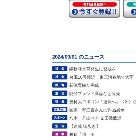
2024/09/01 のニュース
線状降水帯発生に警戒を
台風10号接近 東三河各地で大雨
新体育館が完成
能登ブランド商品など販売
技科大ロボコン「連覇へ」《Ⅺ》
画家・蟹江杏さんの作品展示
八木・舟山ペア ２回戦敗退
【連載 街歩き】
勝負「迫」る