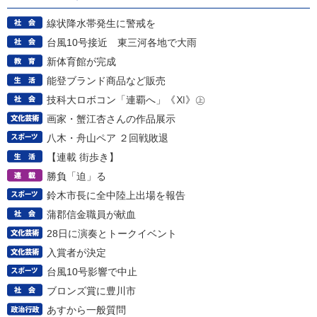
線状降水帯発生に警戒を
台風10号接近 東三河各地で大雨
新体育館が完成
能登ブランド商品など販売
技科大ロボコン「連覇へ」《Ⅺ》㊤
画家・蟹江杏さんの作品展示
八木・舟山ペア ２回戦敗退
【連載 街歩き】
勝負「迫」る
鈴木市長に全中陸上出場を報告
蒲郡信金職員が献血
28日に演奏とトークイベント
入賞者が決定
台風10号影響で中止
ブロンズ賞に豊川市
あすから一般質問