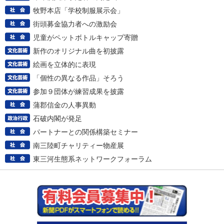
牧野本店「学校制服展示会」
街頭募金協力者への激励会
児童がペットボトルキャップ寄贈
新作のオリジナル曲を初披露
絵画を立体的に表現
「個性の異なる作品」そろう
参加９団体が練習成果を披露
蒲郡信金の人事異動
石破内閣が発足
パートナーとの関係構築セミナー
南三陸町チャリティー物産展
東三河生態系ネットワークフォーラム