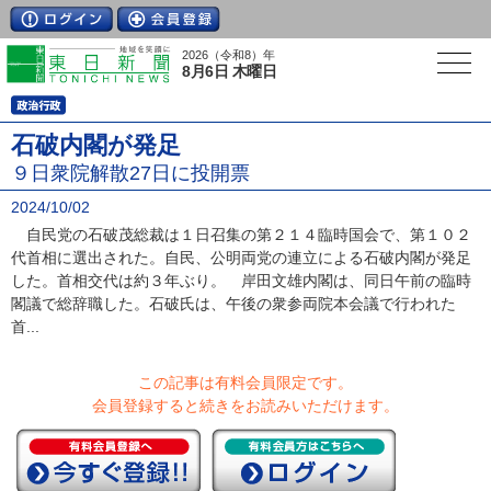
2026（令和8）年
8月6日 木曜日
石破内閣が発足
９日衆院解散27日に投開票
2024/10/02
自民党の石破茂総裁は１日召集の第２１４臨時国会で、第１０２
代首相に選出された。自民、公明両党の連立による石破内閣が発足
した。首相交代は約３年ぶり。 岸田文雄内閣は、同日午前の臨時
閣議で総辞職した。石破氏は、午後の衆参両院本会議で行われた
首...
この記事は有料会員限定です。
会員登録すると続きをお読みいただけます。