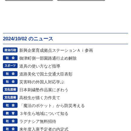
2024/10/02 のニュース
新興企業育成拠点ステーションＡｉ参画
御津町側一部園路通行止め解除
道具の使い方など指導
道路美化で国土交通大臣表彰
災害時の外国人対応学ぶ
日本刺繍塾作品展にぎわう
高校生が描く力作見て
「魔法のポケット」から防災考える
３年生ら地域について知る
ラグナシア無料招待
来年度入庫予定者の内定式