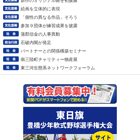
新作のオリジナル曲を初披露
絵画を立体的に表現
「個性の異なる作品」そろう
参加９団体が練習成果を披露
蒲郡信金の人事異動
石破内閣が発足
パートナーとの関係構築セミナー
南三陸町チャリティー物産展
東三河生態系ネットワークフォーラム