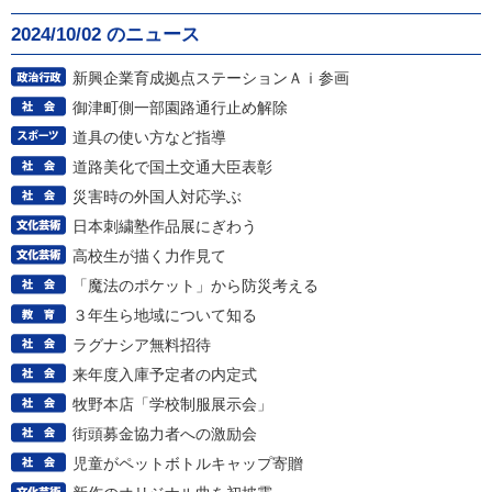
2024/10/02 のニュース
新興企業育成拠点ステーションＡｉ参画
御津町側一部園路通行止め解除
道具の使い方など指導
道路美化で国土交通大臣表彰
災害時の外国人対応学ぶ
日本刺繍塾作品展にぎわう
高校生が描く力作見て
「魔法のポケット」から防災考える
３年生ら地域について知る
ラグナシア無料招待
来年度入庫予定者の内定式
牧野本店「学校制服展示会」
街頭募金協力者への激励会
児童がペットボトルキャップ寄贈