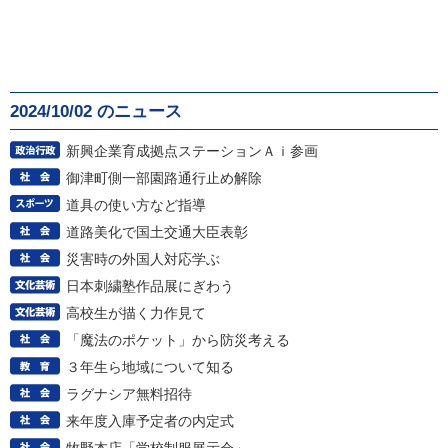
2024/10/02 のニュース
新興企業育成拠点ステーションＡｉ参画
御津町側一部園路通行止め解除
道具の使い方など指導
道路美化で国土交通大臣表彰
災害時の外国人対応学ぶ
日本刺繍塾作品展にぎわう
高校生が描く力作見て
「魔法のポケット」から防災考える
３年生ら地域について知る
ラグナシア無料招待
来年度入庫予定者の内定式