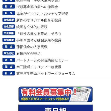
牧野本店「学校制服展示会」
街頭募金協力者への激励会
児童がペットボトルキャップ寄贈
新作のオリジナル曲を初披露
絵画を立体的に表現
「個性の異なる作品」そろう
参加９団体が練習成果を披露
蒲郡信金の人事異動
石破内閣が発足
パートナーとの関係構築セミナー
南三陸町チャリティー物産展
東三河生態系ネットワークフォーラム