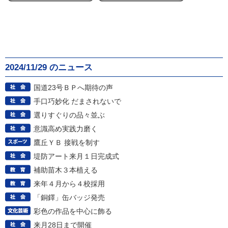
2024/11/29 のニュース
国道23号ＢＰへ期待の声
手口巧妙化 だまされないで
選りすぐりの品々並ぶ
意識高め実践力磨く
鷹丘ＹＢ 接戦を制す
堤防アート来月１日完成式
補助苗木３本植える
来年４月から４校採用
「銅鐸」缶バッジ発売
彩色の作品を中心に飾る
来月28日まで開催