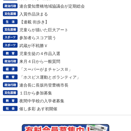
連合愛知豊橋地域協議会が定期総会
入賞作品決まる
【連載 街歩き】
児童らが描いた巨大アート
参加者らスコア競う
武蔵が不戦勝Ｖ
児童生徒の４作品入選
来月４日から一般質問
「スーパーがまチャンスⅢ」
「ホスピス運動とボランティア」
連合長に長坂尚登豊橋市長
１日から参加募集
夜間中学校の入学者募集
催し多彩 あす初開催