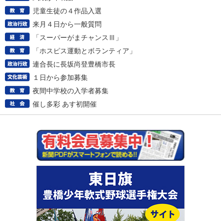
児童生徒の４作品入選
来月４日から一般質問
「スーパーがまチャンスⅢ」
「ホスピス運動とボランティア」
連合長に長坂尚登豊橋市長
１日から参加募集
夜間中学校の入学者募集
催し多彩 あす初開催