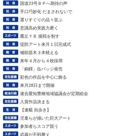
国道23号ＢＰへ期待の声
手口巧妙化 だまされないで
選りすぐりの品々並ぶ
意識高め実践力磨く
鷹丘ＹＢ 接戦を制す
堤防アート来月１日完成式
補助苗木３本植える
来年４月から４校採用
「銅鐸」缶バッジ発売
彩色の作品を中心に飾る
来月28日まで開催
連合愛知豊橋地域協議会が定期総会
入賞作品決まる
【連載 街歩き】
児童らが描いた巨大アート
参加者らスコア競う
武蔵が不戦勝Ｖ