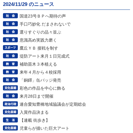
2024/11/29 のニュース
国道23号ＢＰへ期待の声
手口巧妙化 だまされないで
選りすぐりの品々並ぶ
意識高め実践力磨く
鷹丘ＹＢ 接戦を制す
堤防アート来月１日完成式
補助苗木３本植える
来年４月から４校採用
「銅鐸」缶バッジ発売
彩色の作品を中心に飾る
来月28日まで開催
連合愛知豊橋地域協議会が定期総会
入賞作品決まる
【連載 街歩き】
児童らが描いた巨大アート