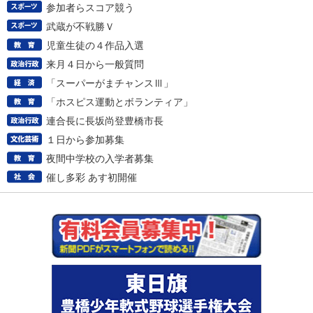
参加者らスコア競う
武蔵が不戦勝Ｖ
児童生徒の４作品入選
来月４日から一般質問
「スーパーがまチャンスⅢ」
「ホスピス運動とボランティア」
連合長に長坂尚登豊橋市長
１日から参加募集
夜間中学校の入学者募集
催し多彩 あす初開催