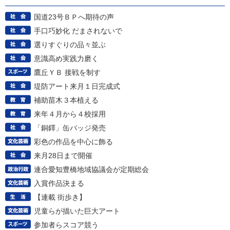
国道23号ＢＰへ期待の声
手口巧妙化 だまされないで
選りすぐりの品々並ぶ
意識高め実践力磨く
鷹丘ＹＢ 接戦を制す
堤防アート来月１日完成式
補助苗木３本植える
来年４月から４校採用
「銅鐸」缶バッジ発売
彩色の作品を中心に飾る
来月28日まで開催
連合愛知豊橋地域協議会が定期総会
入賞作品決まる
【連載 街歩き】
児童らが描いた巨大アート
参加者らスコア競う