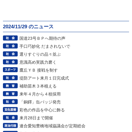
2024/11/29 のニュース
国道23号ＢＰへ期待の声
手口巧妙化 だまされないで
選りすぐりの品々並ぶ
意識高め実践力磨く
鷹丘ＹＢ 接戦を制す
堤防アート来月１日完成式
補助苗木３本植える
来年４月から４校採用
「銅鐸」缶バッジ発売
彩色の作品を中心に飾る
来月28日まで開催
連合愛知豊橋地域協議会が定期総会