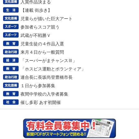
入賞作品決まる
【連載 街歩き】
児童らが描いた巨大アート
参加者らスコア競う
武蔵が不戦勝Ｖ
児童生徒の４作品入選
来月４日から一般質問
「スーパーがまチャンスⅢ」
「ホスピス運動とボランティア」
連合長に長坂尚登豊橋市長
１日から参加募集
夜間中学校の入学者募集
催し多彩 あす初開催