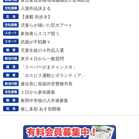
連合愛知豊橋地域協議会が定期総会
入賞作品決まる
【連載 街歩き】
児童らが描いた巨大アート
参加者らスコア競う
武蔵が不戦勝Ｖ
児童生徒の４作品入選
来月４日から一般質問
「スーパーがまチャンスⅢ」
「ホスピス運動とボランティア」
連合長に長坂尚登豊橋市長
１日から参加募集
夜間中学校の入学者募集
催し多彩 あす初開催