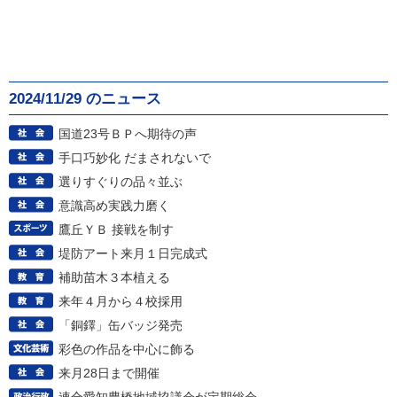
2024/11/29 のニュース
国道23号ＢＰへ期待の声
手口巧妙化 だまされないで
選りすぐりの品々並ぶ
意識高め実践力磨く
鷹丘ＹＢ 接戦を制す
堤防アート来月１日完成式
補助苗木３本植える
来年４月から４校採用
「銅鐸」缶バッジ発売
彩色の作品を中心に飾る
来月28日まで開催