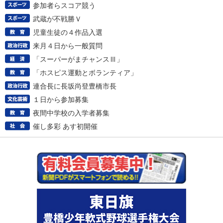
参加者らスコア競う
武蔵が不戦勝Ｖ
児童生徒の４作品入選
来月４日から一般質問
「スーパーがまチャンスⅢ」
「ホスピス運動とボランティア」
連合長に長坂尚登豊橋市長
１日から参加募集
夜間中学校の入学者募集
催し多彩 あす初開催