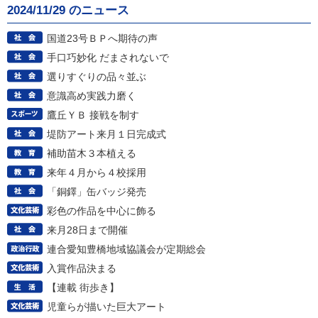
2024/11/29 のニュース
国道23号ＢＰへ期待の声
手口巧妙化 だまされないで
選りすぐりの品々並ぶ
意識高め実践力磨く
鷹丘ＹＢ 接戦を制す
堤防アート来月１日完成式
補助苗木３本植える
来年４月から４校採用
「銅鐸」缶バッジ発売
彩色の作品を中心に飾る
来月28日まで開催
連合愛知豊橋地域協議会が定期総会
入賞作品決まる
【連載 街歩き】
児童らが描いた巨大アート