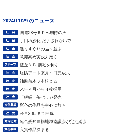
2024/11/29 のニュース
国道23号ＢＰへ期待の声
手口巧妙化 だまされないで
選りすぐりの品々並ぶ
意識高め実践力磨く
鷹丘ＹＢ 接戦を制す
堤防アート来月１日完成式
補助苗木３本植える
来年４月から４校採用
「銅鐸」缶バッジ発売
彩色の作品を中心に飾る
来月28日まで開催
連合愛知豊橋地域協議会が定期総会
入賞作品決まる