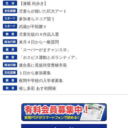
【連載 街歩き】
児童らが描いた巨大アート
参加者らスコア競う
武蔵が不戦勝Ｖ
児童生徒の４作品入選
来月４日から一般質問
「スーパーがまチャンスⅢ」
「ホスピス運動とボランティア」
連合長に長坂尚登豊橋市長
１日から参加募集
夜間中学校の入学者募集
催し多彩 あす初開催