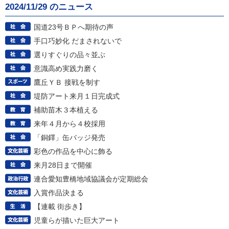
2024/11/29 のニュース
国道23号ＢＰへ期待の声
手口巧妙化 だまされないで
選りすぐりの品々並ぶ
意識高め実践力磨く
鷹丘ＹＢ 接戦を制す
堤防アート来月１日完成式
補助苗木３本植える
来年４月から４校採用
「銅鐸」缶バッジ発売
彩色の作品を中心に飾る
来月28日まで開催
連合愛知豊橋地域協議会が定期総会
入賞作品決まる
【連載 街歩き】
児童らが描いた巨大アート