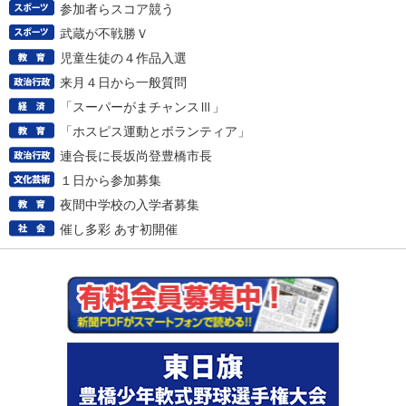
参加者らスコア競う
武蔵が不戦勝Ｖ
児童生徒の４作品入選
来月４日から一般質問
「スーパーがまチャンスⅢ」
「ホスピス運動とボランティア」
連合長に長坂尚登豊橋市長
１日から参加募集
夜間中学校の入学者募集
催し多彩 あす初開催