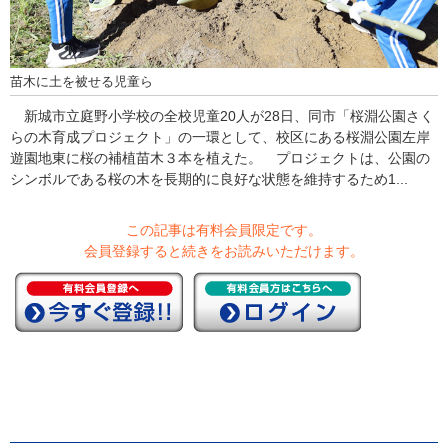
苗木に土を被せる児童ら
新城市立庭野小学校の全校児童20人が28日、同市「桜淵公園さく
らの木育成プロジェクト」の一環として、校区にある桜淵公園左岸
遊園地東に桜の補植苗木３本を植えた。 プロジェクトは、公園の
シンボルである桜の木を長期的に良好な状態を維持するため1...
この記事は有料会員限定です。
会員登録すると続きをお読みいただけます。