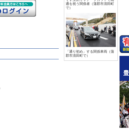
通を祝う関係者（蒲郡市清田町
で）
「通り初め」する関係車両（蒲
郡市清田町で）
り