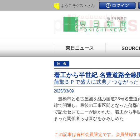
ようこそゲストさん
東日ニュース
SOURC
着工から半世紀 名豊道路全線
蒲郡ＢＰで盛大に式典／つながった
2025/03/09
豊橋市と名古屋圏を結ぶ国道23号名豊道路
線で開通し、最後の工事区間となった蒲郡
で記念セレモニーが開かれた。着工から半
まった関係者らは喜びをかみしめた...
この記事は有料会員限定です。
会員登録す