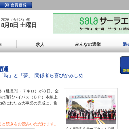
2026（令和8）年
8月8日 土曜日
みんなの選挙
過
E
求人
開通
「時」と「夢」 関係者ら喜びかみしめ
（延長72・７キロ）が８日、全
市の蒲郡バイパス（ＢＰ）本線上
世紀にわたる大事業の完成に、集
ると続きをお読みいただけます。
くす玉割りやテープカットで開