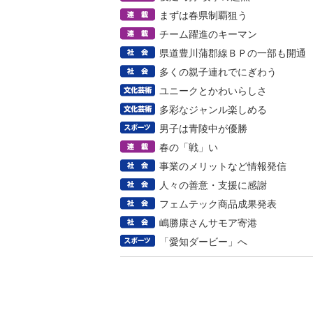
まずは春県制覇狙う
チーム躍進のキーマン
県道豊川蒲郡線ＢＰの一部も開通
多くの親子連れでにぎわう
ユニークとかわいらしさ
多彩なジャンル楽しめる
男子は青陵中が優勝
春の「戦」い
事業のメリットなど情報発信
人々の善意・支援に感謝
フェムテック商品成果発表
嶋勝康さんサモア寄港
「愛知ダービー」へ