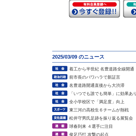
2025/03/09 のニュース
着工から半世紀 名豊道路全線開通
前市長のパワハラで新証言
名豊道路開通直後から大渋滞
「いつでも誰でも簡単」に効果あ
全小学校区で「満足度」向上
東三河の高校生６チームが熱戦
松井守男氏足跡を振り返る展覧会
球春到来 ４選手に注目
俊足巧打 攻撃の起点