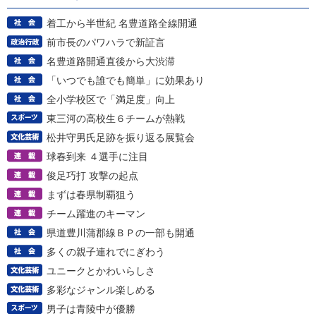
着工から半世紀 名豊道路全線開通
前市長のパワハラで新証言
名豊道路開通直後から大渋滞
「いつでも誰でも簡単」に効果あり
全小学校区で「満足度」向上
東三河の高校生６チームが熱戦
松井守男氏足跡を振り返る展覧会
球春到来 ４選手に注目
俊足巧打 攻撃の起点
まずは春県制覇狙う
チーム躍進のキーマン
県道豊川蒲郡線ＢＰの一部も開通
多くの親子連れでにぎわう
ユニークとかわいらしさ
多彩なジャンル楽しめる
男子は青陵中が優勝