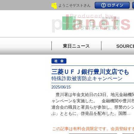
ようこそゲストさん
東日ニュース
SOURC
三菱ＵＦＪ銀行豊川支店でも
特殊詐欺被害防止キャンペーン
2025/06/15
豊川署は年金支給日の13日、地元金融機
ャンペーンを実施した。 金融機関や豊川
連合会の職員と署員らが参加し、県警のシ
ぶ」とともに、啓発品を配布した。国際...
この記事は有料会員限定です。
会員登録す