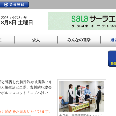
2026（令和8）年
8月8日 土曜日
みんなの選挙
過
E
求人
関と連携した特殊詐欺被害防止キ
市人権生活安全課、豊川防犯協会
ンボルマスコット「コノハけい
ると続きをお読みいただけます。
来店者に国際電話詐欺について