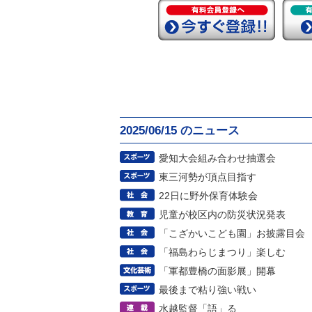
2025/06/15 のニュース
愛知大会組み合わせ抽選会
東三河勢が頂点目指す
22日に野外保育体験会
児童が校区内の防災状況発表
「こざかいこども園」お披露目会
「福島わらじまつり」楽しむ
「軍都豊橋の面影展」開幕
最後まで粘り強い戦い
水越監督「語」る