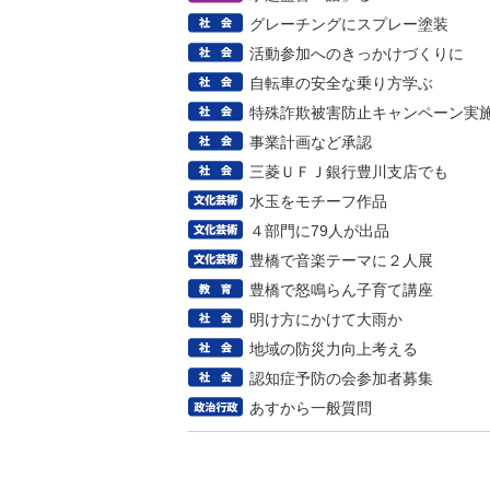
グレーチングにスプレー塗装
活動参加へのきっかけづくりに
自転車の安全な乗り方学ぶ
特殊詐欺被害防止キャンペーン実
事業計画など承認
三菱ＵＦＪ銀行豊川支店でも
水玉をモチーフ作品
４部門に79人が出品
豊橋で音楽テーマに２人展
豊橋で怒鳴らん子育て講座
明け方にかけて大雨か
地域の防災力向上考える
認知症予防の会参加者募集
あすから一般質問