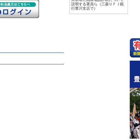
説明する署員ら（三菱ＵＦＪ銀
行豊川支店で）