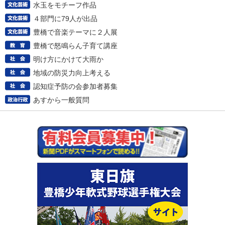
水玉をモチーフ作品
４部門に79人が出品
豊橋で音楽テーマに２人展
豊橋で怒鳴らん子育て講座
明け方にかけて大雨か
地域の防災力向上考える
認知症予防の会参加者募集
あすから一般質問