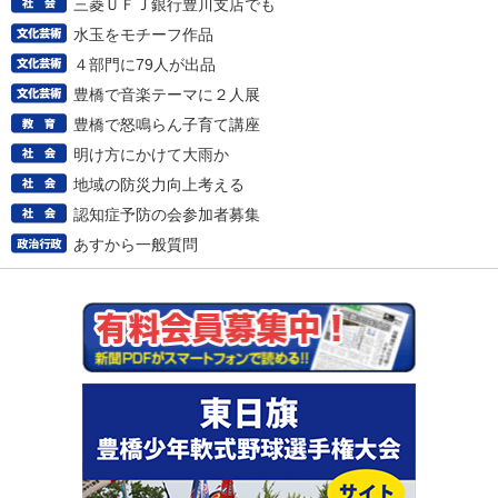
三菱ＵＦＪ銀行豊川支店でも
水玉をモチーフ作品
４部門に79人が出品
豊橋で音楽テーマに２人展
豊橋で怒鳴らん子育て講座
明け方にかけて大雨か
地域の防災力向上考える
認知症予防の会参加者募集
あすから一般質問