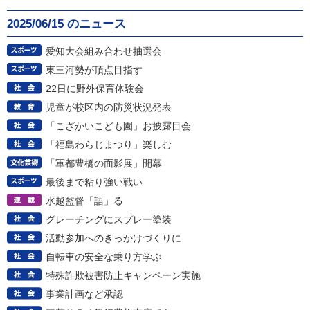
2025/06/15 のニュース
愛知大会組み合わせ抽選会
東三河勢が頂点目指す
22日に野外保育体験会
児童が校区内の防災状況発表
「こざかいこども園」お披露目会
「福島わらじまつり」楽しむ
「軍都豊橋の面影展」開幕
最後まで粘り強い戦い
水越監督「語」る
グレーチングにスプレー塗装
活動参加へのきっかけづくりに
自転車の安全な乗り方学ぶ
特殊詐欺被害防止キャンペーン実施
事業計画など承認