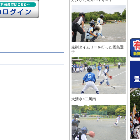
先制タイムリーを打った國島選
手
大清水×二川南