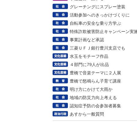
グレーチングにスプレー塗装
活動参加へのきっかけづくりに
自転車の安全な乗り方学ぶ
特殊詐欺被害防止キャンペーン実
事業計画など承認
三菱ＵＦＪ銀行豊川支店でも
水玉をモチーフ作品
４部門に79人が出品
豊橋で音楽テーマに２人展
豊橋で怒鳴らん子育て講座
明け方にかけて大雨か
地域の防災力向上考える
認知症予防の会参加者募集
あすから一般質問