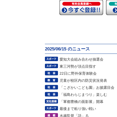
2025/06/15 のニュース
愛知大会組み合わせ抽選会
東三河勢が頂点目指す
22日に野外保育体験会
児童が校区内の防災状況発表
「こざかいこども園」お披露目会
「福島わらじまつり」楽しむ
「軍都豊橋の面影展」開幕
最後まで粘り強い戦い
水越監督「語」る