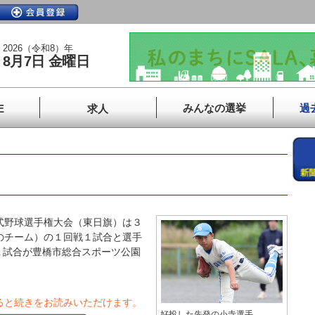
2026（令和8）年
8月7日 金曜日
みんなの選挙
過
E
求人
式野球選手権大会（東日旗）は３
のチーム）の１回戦１試合と選手
１試合が豊橋市総合スポーツ公園
ると続きをお読みいただけます。
好投した先発の小寺選手