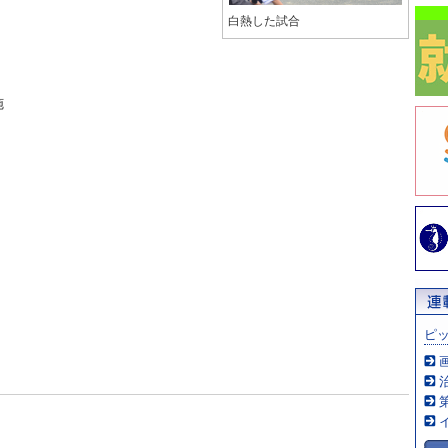
白熱した試合
施
ピ