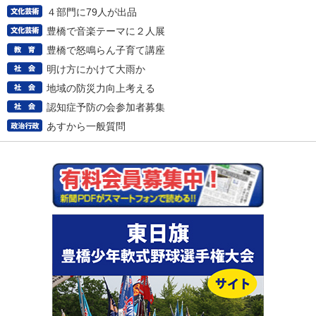
４部門に79人が出品
豊橋で音楽テーマに２人展
豊橋で怒鳴らん子育て講座
明け方にかけて大雨か
地域の防災力向上考える
認知症予防の会参加者募集
あすから一般質問