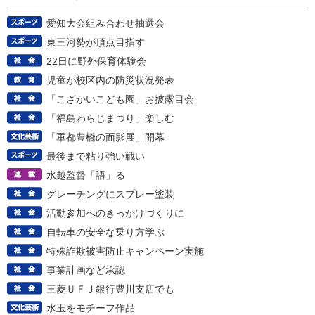
愛知大会組み合わせ抽選会
東三河勢が頂点目指す
22日に野外保育体験会
児童が校区内の防災状況発表
「こざかいこども園」お披露目会
「福島わらじまつり」楽しむ
「軍都豊橋の面影展」開幕
最後まで粘り強い戦い
水越監督「語」る
グレーチングにスプレー塗装
活動参加へのきっかけづくりに
自転車の安全な乗り方学ぶ
特殊詐欺被害防止キャンペーン実施
事業計画など承認
三菱ＵＦＪ銀行豊川支店でも
水玉をモチーフ作品