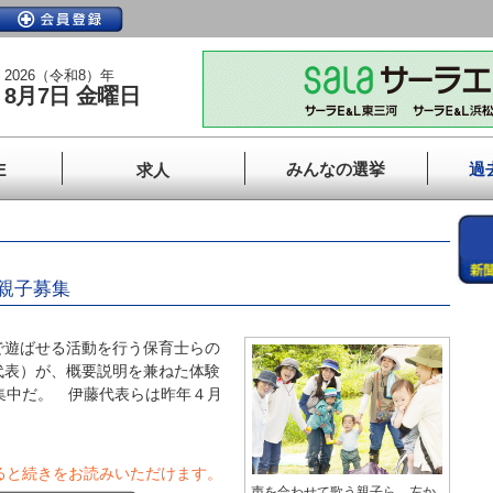
2026（令和8）年
8月7日 金曜日
みんなの選挙
過
E
求人
親子募集
遊ばせる活動を行う保育士らの
代表）が、概要説明を兼ねた体験
集中だ。 伊藤代表らは昨年４月
ると続きをお読みいただけます。
声を合わせて歌う親子ら。左か