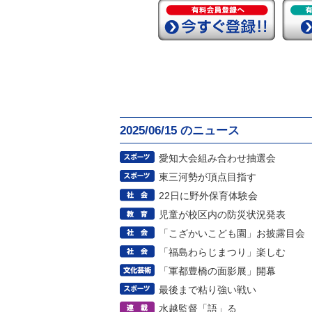
2025/06/15 のニュース
愛知大会組み合わせ抽選会
東三河勢が頂点目指す
22日に野外保育体験会
児童が校区内の防災状況発表
「こざかいこども園」お披露目会
「福島わらじまつり」楽しむ
「軍都豊橋の面影展」開幕
最後まで粘り強い戦い
水越監督「語」る