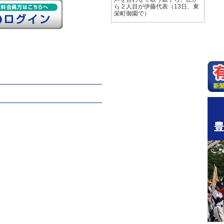
ら２人目が伊藤代表（13日、東
栄町御園で）