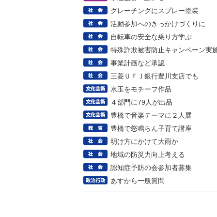
グレーチングにスプレー塗装
活動参加へのきっかけづくりに
自転車の安全な乗り方学ぶ
特殊詐欺被害防止キャンペーン実
事業計画など承認
三菱ＵＦＪ銀行豊川支店でも
水玉をモチーフ作品
４部門に79人が出品
豊橋で音楽テーマに２人展
豊橋で怒鳴らん子育て講座
明け方にかけて大雨か
地域の防災力向上考える
認知症予防の会参加者募集
あすから一般質問