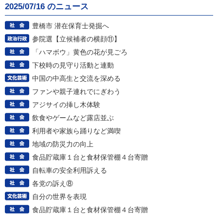
2025/07/16 のニュース
豊橋市 潜在保育士発掘へ
参院選【立候補者の横顔⑪】
「ハマボウ」黄色の花が見ごろ
下校時の見守り活動と連動
中国の中高生と交流を深める
ファンや親子連れでにぎわう
アジサイの挿し木体験
飲食やゲームなど露店並ぶ
利用者や家族ら踊りなど満喫
地域の防災力の向上
食品貯蔵庫１台と食材保管棚４台寄贈
自転車の安全利用訴える
各党の訴え⑧
自分の世界を表現
食品貯蔵庫１台と食材保管棚４台寄贈