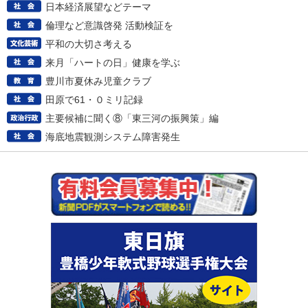
日本経済展望などテーマ
倫理など意識啓発 活動検証を
平和の大切さ考える
来月「ハートの日」健康を学ぶ
豊川市夏休み児童クラブ
田原で61・０ミリ記録
主要候補に聞く⑧「東三河の振興策」編
海底地震観測システム障害発生