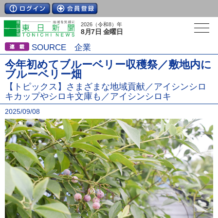
2026（令和8）年
8月7日 金曜日
SOURCE 企業
今年初めてブルーベリー収穫祭／敷地内に
ブルーベリー畑
【トピックス】さまざまな地域貢献／アイシンシロ
キカップやシロキ文庫も／アイシンシロキ
2025/09/08