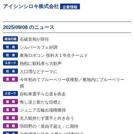
アイシンシロキ株式会社
2025/09/08 のニュース
石破首相が辞任
シルバーカフェ好調
東海ロボコン 技科大１年生チームＶ
熱戦に観戦者ら大歓声
人口増などテーマに
今年初めてブルーベリー収穫祭／敷地内にブルーベリー
畑
自転車選手ら公道を疾走
悔し涙と新たな目標と
ジュニア五輪出場権獲得
先入観持たず選手と向き合う
羽田野の「亜由子超え」に期待