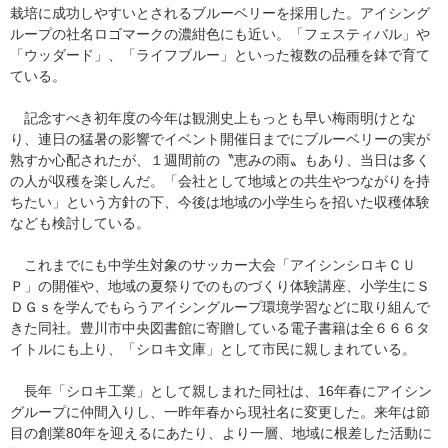
栽培に成功しやすいとされるブルーベリーを採用した。アイシング
ループの社名ロゴマークの濃紺色にも近い。「フェスティバル」や
「ウッダード」、「ライフブルー」といった複数の品種を鉢で育て
ている。
記念すべき初年度の今年は観測史上もっとも早い梅雨明けとな
り、連日の猛暑の影響でイベント開催日までにブルーベリーの実が
熟すか心配されたが、１週間前の〝恵みの雨〟もあり、当日は多く
の人が収穫を楽しんだ。「会社として地域との共生やつながりを持
ちたい」という方針の下、今後は地域の小学生らを招いた収穫体験
なども検討している。
これまでにも中学生対象のサッカー大会「アイシンシロキＣＵ
Ｐ」の開催や、地域の夏祭りでのものづくり体験講座、小学生にＳ
ＤＧｓを学んでもらうアイシングループ環境学習などに取り組んで
きた同社。豊川市中央図書館に寄贈している電子書籍は全６６６タ
イトルにも上り、「シロキ文庫」として市民に親しまれている。
長年「シロキ工業」として親しまれた同社は、16年春にアイシン
グループに仲間入りし、一昨年春から現社名に変更した。来年は節
目の創業80年を迎えるにあたり、より一層、地域に根差した活動に