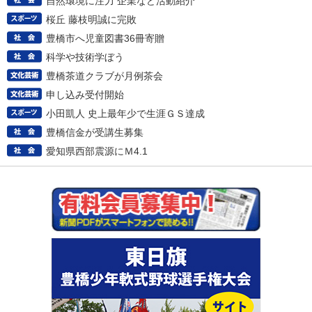
自然環境に注力 企業など活動紹介
桜丘 藤枝明誠に完敗
豊橋市へ児童図書36冊寄贈
科学や技術学ぼう
豊橋茶道クラブが月例茶会
申し込み受付開始
小田凱人 史上最年少で生涯ＧＳ達成
豊橋信金が受講生募集
愛知県西部震源にＭ4.1