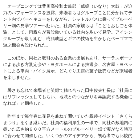
オープニングでは豊川高校和太鼓部「威鳴（いなり）太鼓」が迫
力のパフォーマンスを披露。来場者らはグループごとに分かれてテ
ント内でバーベキューをしながら、シャトルバスに乗ってブルーベ
リー畑の見学ツアーへ赴いた。社員の家族らは「こどもおしごと体
験」として、両親らが普段働いている社内を歩いて見学。アイシン
グループが取り組む、樹脂成型とギアの技術を生かしたベーゴマで
遊ぶ機会も設けられた。
このほか、同社と取引のある企業の出展もあり、サーラスポーツ
による歩き方測定会やトヨタホームによる抽選会、名古屋トヨペッ
トによる車両・バイク展示、どんぐり工房の菓子販売などが来場者
を楽しませた。
暑さも忘れて来場者と笑顔で触れ合った田中俊夫社長は「社員に
はリフレッシュしてもらい、地域とのつながりを再認識する機会に
なれば」と期待した。
昨年まで毎年春に花見を兼ねて開いていた親睦イベント「さくら
まつり」を引き継いだ。社員の福利厚生の一環で、同社の敷地内に
築いた広さ約９００平方メートルのブルーベリー畑で実がなる時期
に合わせて開催した。いくつかのアイデアから、初心者でも比較的