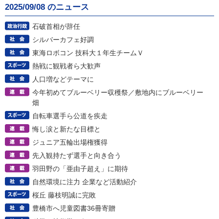
2025/09/08 のニュース
石破首相が辞任
シルバーカフェ好調
東海ロボコン 技科大１年生チームＶ
熱戦に観戦者ら大歓声
人口増などテーマに
今年初めてブルーベリー収穫祭／敷地内にブルーベリー
畑
自転車選手ら公道を疾走
悔し涙と新たな目標と
ジュニア五輪出場権獲得
先入観持たず選手と向き合う
羽田野の「亜由子超え」に期待
自然環境に注力 企業など活動紹介
桜丘 藤枝明誠に完敗
豊橋市へ児童図書36冊寄贈