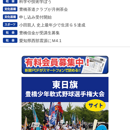
科学や技術学ぼう
豊橋茶道クラブが月例茶会
申し込み受付開始
小田凱人 史上最年少で生涯ＧＳ達成
豊橋信金が受講生募集
愛知県西部震源にＭ4.1