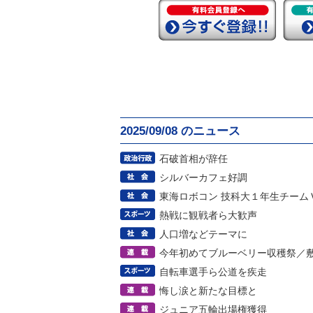
2025/09/08 のニュース
石破首相が辞任
シルバーカフェ好調
東海ロボコン 技科大１年生チーム
熱戦に観戦者ら大歓声
人口増などテーマに
今年初めてブルーベリー収穫祭／
自転車選手ら公道を疾走
悔し涙と新たな目標と
ジュニア五輪出場権獲