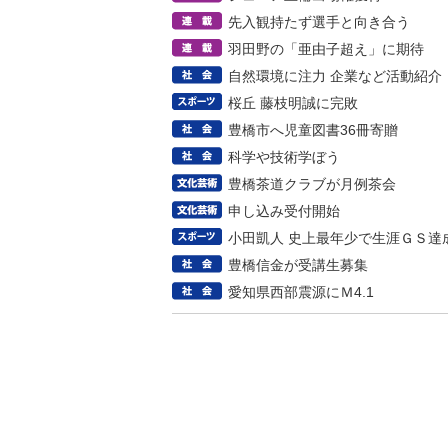
先入観持たず選手と向き合う
羽田野の「亜由子超え」に期待
自然環境に注力 企業など活動紹介
桜丘 藤枝明誠に完敗
豊橋市へ児童図書36冊寄贈
科学や技術学ぼう
豊橋茶道クラブが月例茶会
申し込み受付開始
小田凱人 史上最年少で生涯ＧＳ達
豊橋信金が受講生募集
愛知県西部震源にＭ4.1