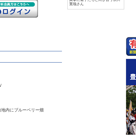
寛哉さん
Ｖ
敷地内にブルーベリー畑
得