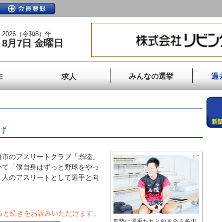
2026（令和8）年
8月7日 金曜日
みんなの選挙
過
E
求人
」
げ
市のアスリートクラブ「糸陸」
いて「僕自身はずっと野球をやっ
１人のアスリートとして選手と向
ると続きをお読みいただけます。
真摯に選手たちと向き合う糸川