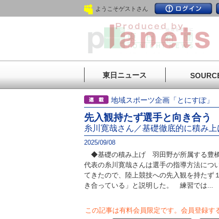
ようこそゲストさん
東日ニュース
SOURC
地域スポーツ企画「とにすぽ
先入観持たず選手と向き合う
糸川寛哉さん／基礎徹底的に積み上
2025/09/08
◆基礎の積み上げ 羽田野が所属する豊橋
代表の糸川寛哉さんは選手の指導方法につ
てきたので、陸上競技への先入観を持たず
き合っている」と説明した。 練習では...
この記事は有料会員限定です。
会員登録す