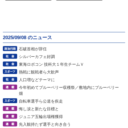
2025/09/08 のニュース
石破首相が辞任
シルバーカフェ好調
東海ロボコン 技科大１年生チームＶ
熱戦に観戦者ら大歓声
人口増などテーマに
今年初めてブルーベリー収穫祭／敷地内にブルーベリー
畑
自転車選手ら公道を疾走
悔し涙と新たな目標と
ジュニア五輪出場権獲得
先入観持たず選手と向き合う