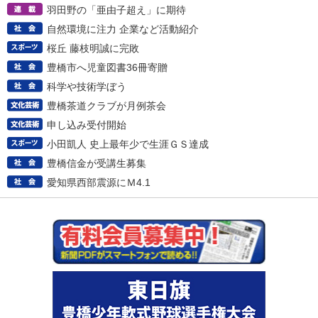
羽田野の「亜由子超え」に期待
自然環境に注力 企業など活動紹介
桜丘 藤枝明誠に完敗
豊橋市へ児童図書36冊寄贈
科学や技術学ぼう
豊橋茶道クラブが月例茶会
申し込み受付開始
小田凱人 史上最年少で生涯ＧＳ達成
豊橋信金が受講生募集
愛知県西部震源にＭ4.1