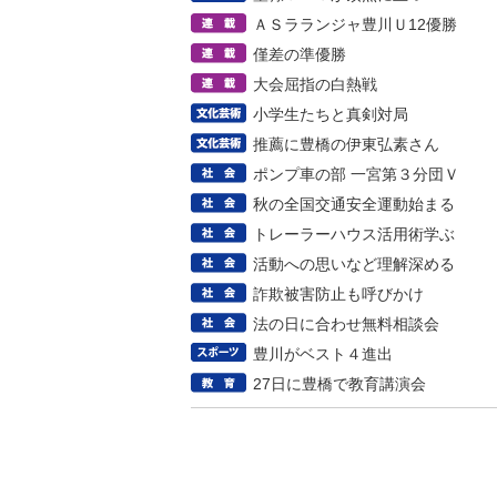
ＡＳラランジャ豊川Ｕ12優勝
僅差の準優勝
大会屈指の白熱戦
小学生たちと真剣対局
推薦に豊橋の伊東弘素さん
ポンプ車の部 一宮第３分団Ｖ
秋の全国交通安全運動始まる
トレーラーハウス活用術学ぶ
活動への思いなど理解深める
詐欺被害防止も呼びかけ
法の日に合わせ無料相談会
豊川がベスト４進出
27日に豊橋で教育講演会