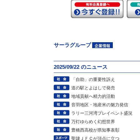
サーラグループ
2025/09/22 のニュース
「自助」の重要性訴え
道の駅とよはしで発売
地域貢献へ精力的活動
音羽地区・地産米の魅力発信
ラリー三河湾プレイベント盛況
万灯ゆらめく幻想世界
豊橋西高校が県知事表彰
聖隷ＪＦＣが頂点に立つ