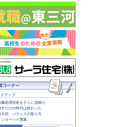
ックアップ
画像処理技術をさらに深掘り
治すだけの時代は終わった
第８回 バランスの取り方
インターハイ開幕