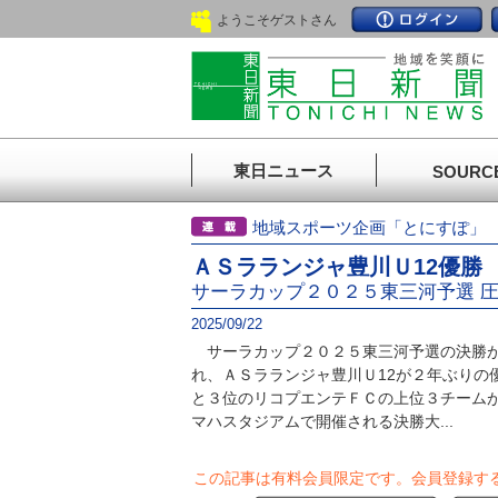
ようこそゲストさん
東日ニュース
SOURC
地域スポーツ企画「とにすぽ
ＡＳラランジャ豊川Ｕ12優勝
サーラカップ２０２５東三河予選 
2025/09/22
サーラカップ２０２５東三河予選の決勝が
れ、ＡＳラランジャ豊川Ｕ12が２年ぶりの
と３位のリコプエンテＦＣの上位３チームが
マハスタジアムで開催される決勝大...
この記事は有料会員限定です。
会員登録す