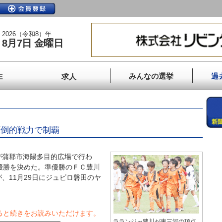
2026（令和8）年
8月7日 金曜日
みんなの選挙
過
E
求人
」
圧倒的戦力で制覇
蒲郡市海陽多目的広場で行わ
優勝を決めた。準優勝のＦＣ豊川
、11月29日にジュビロ磐田のヤ
ると続きをお読みいただけます。
ラランジャ豊川が東三河の頂点