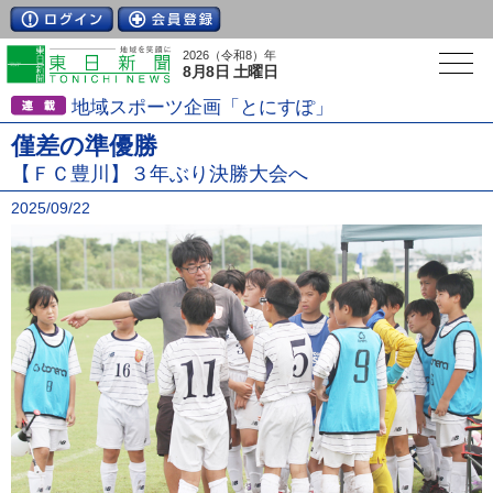
2026（令和8）年
8月8日 土曜日
地域スポーツ企画「とにすぽ」
僅差の準優勝
【ＦＣ豊川】３年ぶり決勝大会へ
2025/09/22