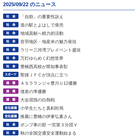
2025/09/22 のニュース
「自助」の重要性訴え
道の駅とよはしで発売
地域貢献へ精力的活動
音羽地区・地産米の魅力発信
ラリー三河湾プレイベント盛況
万灯ゆらめく幻想世界
豊橋西高校が県知事表彰
聖隷ＪＦＣが頂点に立つ
ＡＳラランジャ豊川Ｕ12優勝
僅差の準優勝
大会屈指の白熱戦
小学生たちと真剣対局
推薦に豊橋の伊東弘素さん
ポンプ車の部 一宮第３分団Ｖ
秋の全国交通安全運動始まる