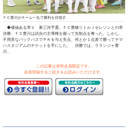
ＦＣ豊川がチーム一丸で勝利を目指す
◆価値ある準Ｖ 東三河予選。ＦＣ豊橋リトルＪセレソンとの準
決勝、ＦＣ豊川は試合の主導権を握って先制点を奪った。しかし、
不用意なバックパスでＰＫを与え失点、何とか１点差で勝ってヤマ
ハスタジアムのチケットを手にした。 決勝では、ラランジャ豊
川...
この記事は有料会員限定です。
会員登録すると続きをお読みいただけます。