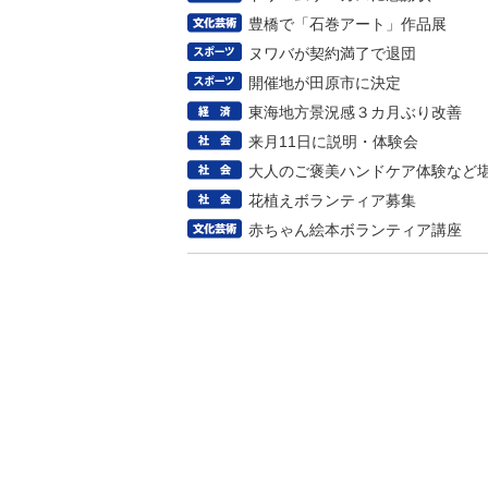
豊橋で「石巻アート」作品展
ヌワバが契約満了で退団
開催地が田原市に決定
東海地方景況感３カ月ぶり改善
来月11日に説明・体験会
大人のご褒美ハンドケア体験など
花植えボランティア募集
赤ちゃん絵本ボランティア講座