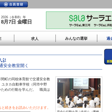
2026（令和8）年
8月7日 金曜日
みんなの選挙
過
E
求人
学ぶ
通安全教室開く
間町の同校体育館で交通安全教
、ユタカ自動車学校（同市中野
いための行動を学んだ。 職員は
ると続きをお読みいただけます。
安全な行動を学ぶ生徒ら（豊橋