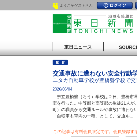
ようこそゲストさん
東日ニュース
SOURC
交通事故に遭わない安全行動
ユタカ自動車学校が豊橋聾学校で交
2026/06/04
県立豊橋聾（ろう）学校は２日、豊橋市草
室を行った。中等部と高等部の生徒21人が
町）の職員から交通ルールや事故に遭わな
「自転車も車両の一種」として、交通ル...
この記事は有料会員限定です。
会員登録す