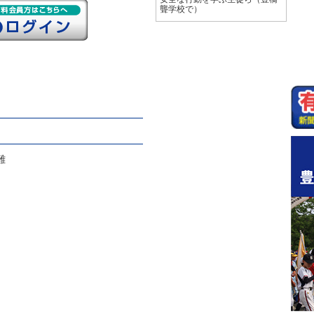
聾学校で）
難