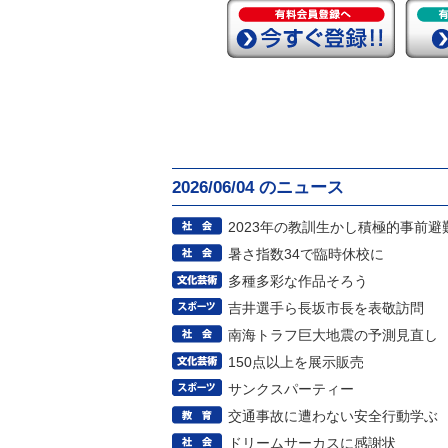
2026/06/04 のニュース
2023年の教訓生かし積極的事前避
暑さ指数34で臨時休校に
多種多彩な作品そろう
吉井選手ら長坂市長を表敬訪問
南海トラフ巨大地震の予測見直し
150点以上を展示販売
サンクスパーティー
交通事故に遭わない安全行動学ぶ
ドリームサーカスに感謝状