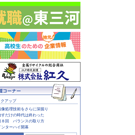
ックアップ
画像処理技術をさらに深掘り
治すだけの時代は終わった
第８回 バランスの取り方
インターハイ開幕