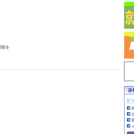
堪能を
ピ