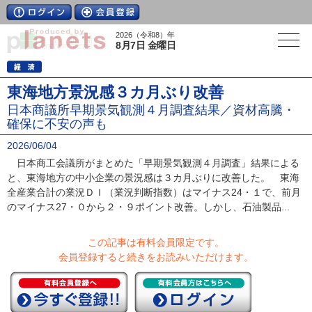
2026（令和8）年
8月7日 金曜日
東海地方景況感３カ月ぶり改善
日本商議所早期景気観測４月調査結果／資材高騰・
確保に不安の声も
2026/06/04
日本商工会議所がまとめた「早期景気観測４月調査」結果による
と、東海地方の中小企業の景況感は３カ月ぶりに改善した。 東海
全産業合計の業況ＤＩ（業況判断指数）はマイナス24・１で、前月
のマイナス27・０から２・９ポイント改善。しかし、石油製品...
この記事は有料会員限定です。
会員登録すると続きをお読みいただけます。