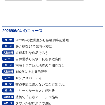
2026/06/04 のニュース
2023年の教訓生かし積極的事前避難
暑さ指数34で臨時休校に
多種多彩な作品そろう
吉井選手ら長坂市長を表敬訪問
南海トラフ巨大地震の予測見直し
150点以上を展示販売
サンクスパーティー
交通事故に遭わない安全行動学ぶ
ドリームサーカスに感謝状
豊橋で「石巻アート」作品展
ヌワバが契約満了で退団