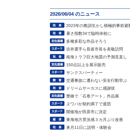
2026/06/04 のニュース
2023年の教訓生かし積極的事前避
暑さ指数34で臨時休校に
多種多彩な作品そろう
吉井選手ら長坂市長を表敬訪問
南海トラフ巨大地震の予測見直し
150点以上を展示販売
サンクスパーティー
交通事故に遭わない安全行動学ぶ
ドリームサーカスに感謝状
豊橋で「石巻アート」作品展
ヌワバが契約満了で退団
開催地が田原市に決定
東海地方景況感３カ月ぶり改善
来月11日に説明・体験会