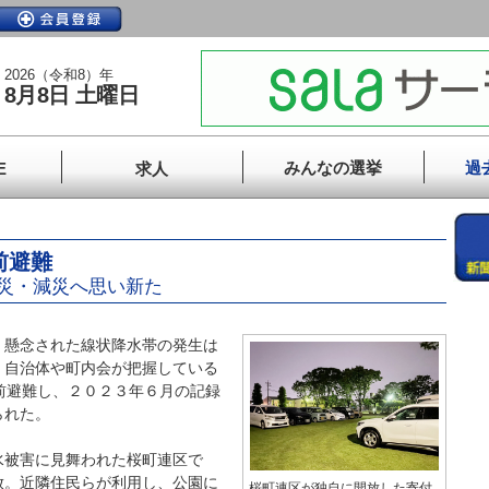
2026（令和8）年
8月8日 土曜日
みんなの選挙
過
E
求人
前避難
災・減災へ思い新た
懸念された線状降水帯の発生は
、自治体や町内会が把握している
前避難し、２０２３年６月の記録
られた。
被害に見舞われた桜町連区で
放。近隣住民らが利用し、公園に
桜町連区が独自に開放した寄付