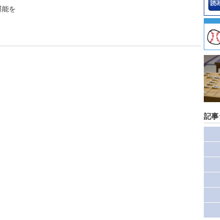
堪能を
記事