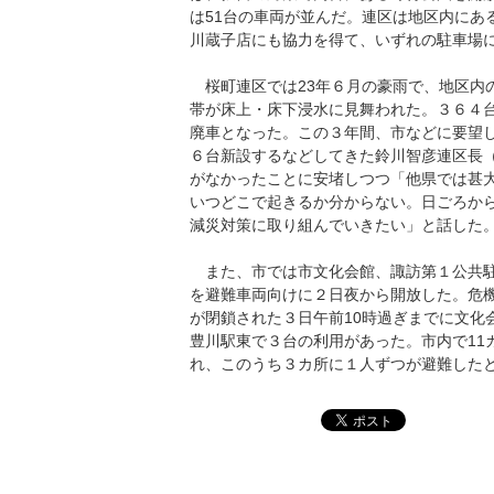
は51台の車両が並んだ。連区は地区内にあ
川蔵子店にも協力を得て、いずれの駐車場
桜町連区では23年６月の豪雨で、地区内
帯が床上・床下浸水に見舞われた。３６４
廃車となった。この３年間、市などに要望
６台新設するなどしてきた鈴川智彦連区長（
がなかったことに安堵しつつ「他県では甚
いつどこで起きるか分からない。日ごろか
減災対策に取り組んでいきたい」と話した
また、市では市文化会館、諏訪第１公共駐
を避難車両向けに２日夜から開放した。危
が閉鎖された３日午前10時過ぎまでに文化会
豊川駅東で３台の利用があった。市内で11
れ、このうち３カ所に１人ずつが避難した