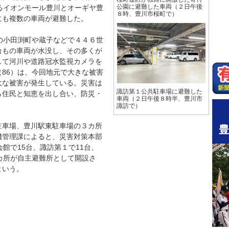
るイオンモール豊川とオーギヤ豊
公園に避難した車両（２日午後
８時、豊川市桜町で）
にも複数の車両が避難した。
の小田渕町や蔵子などで４４６世
台もの車両が水没し、その多くが
して河川や道路冠水監視カメラを
86）は、今回地元で大きな被害
大な被害が発生している。災害は
諏訪第１公共駐車場に避難した
ら住民と知恵を出し合い、防災・
車両（２日午後８時半、豊川市
。
諏訪で）
車場、豊川駅東駐車場の３カ所
機管理課によると、災害対策本部
館で15台、諏訪第１で11台、
カ所が自主避難所として開設さ
という。