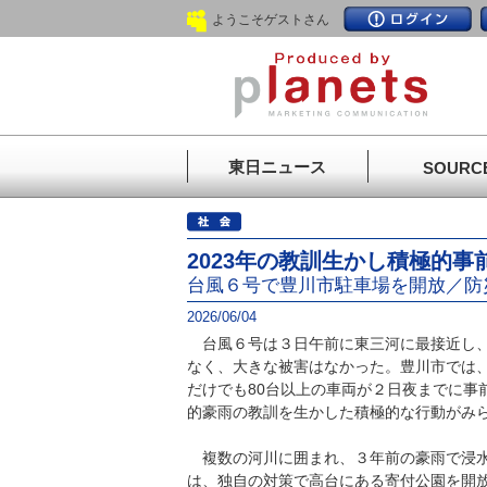
ようこそゲストさん
東日ニュース
SOURC
2023年の教訓生かし積極的事
台風６号で豊川市駐車場を開放／防
2026/06/04
台風６号は３日午前に東三河に最接近し、
なく、大きな被害はなかった。豊川市では
だけでも80台以上の車両が２日夜までに事
的豪雨の教訓を生かした積極的な行動がみ
複数の河川に囲まれ、３年前の豪雨で浸水
は、独自の対策で高台にある寄付公園を開