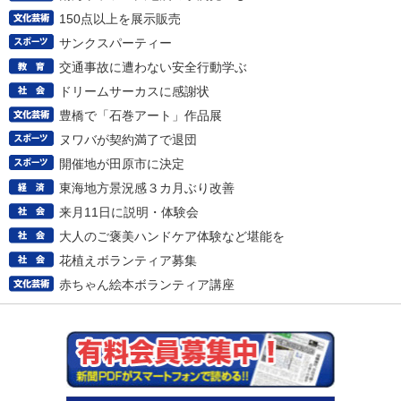
150点以上を展示販売
サンクスパーティー
交通事故に遭わない安全行動学ぶ
ドリームサーカスに感謝状
豊橋で「石巻アート」作品展
ヌワバが契約満了で退団
開催地が田原市に決定
東海地方景況感３カ月ぶり改善
来月11日に説明・体験会
大人のご褒美ハンドケア体験など堪能を
花植えボランティア募集
赤ちゃん絵本ボランティア講座