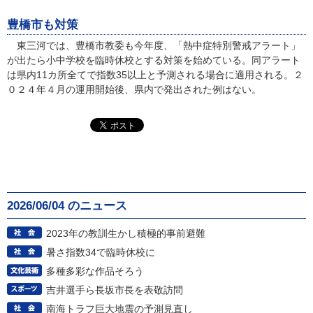
豊橋市も対策
東三河では、豊橋市教委も今年度、「熱中症特別警戒アラート」
が出たら小中学校を臨時休校とする対策を始めている。同アラート
は県内11カ所全てで指数35以上と予測される場合に適用される。２
０２４年４月の運用開始後、県内で発出された例はない。
2026/06/04 のニュース
2023年の教訓生かし積極的事前避難
暑さ指数34で臨時休校に
多種多彩な作品そろう
吉井選手ら長坂市長を表敬訪問
南海トラフ巨大地震の予測見直し