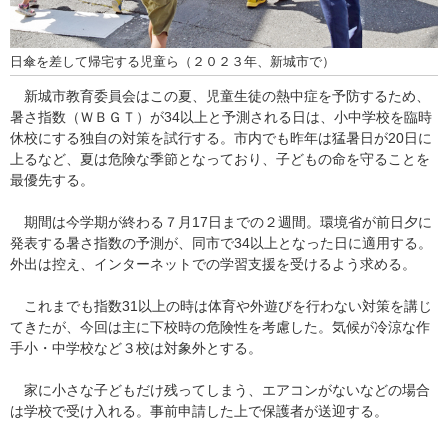
日傘を差して帰宅する児童ら（２０２３年、新城市で）
新城市教育委員会はこの夏、児童生徒の熱中症を予防するため、
暑さ指数（ＷＢＧＴ）が34以上と予測される日は、小中学校を臨時
休校にする独自の対策を試行する。市内でも昨年は猛暑日が20日に
上るなど、夏は危険な季節となっており、子どもの命を守ることを
最優先する。
期間は今学期が終わる７月17日までの２週間。環境省が前日夕に
発表する暑さ指数の予測が、同市で34以上となった日に適用する。
外出は控え、インターネットでの学習支援を受けるよう求める。
これまでも指数31以上の時は体育や外遊びを行わない対策を講じ
てきたが、今回は主に下校時の危険性を考慮した。気候が冷涼な作
手小・中学校など３校は対象外とする。
家に小さな子どもだけ残ってしまう、エアコンがないなどの場合
は学校で受け入れる。事前申請した上で保護者が送迎する。