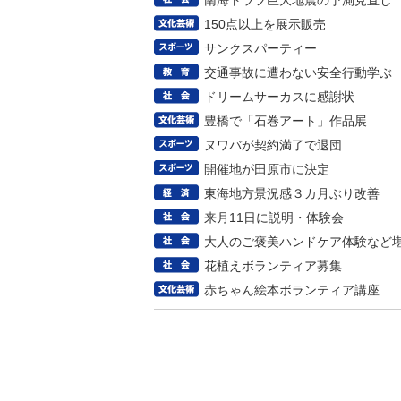
南海トラフ巨大地震の予測見直し
150点以上を展示販売
サンクスパーティー
交通事故に遭わない安全行動学ぶ
ドリームサーカスに感謝状
豊橋で「石巻アート」作品展
ヌワバが契約満了で退団
開催地が田原市に決定
東海地方景況感３カ月ぶり改善
来月11日に説明・体験会
大人のご褒美ハンドケア体験など
花植えボランティア募集
赤ちゃん絵本ボランティア講座