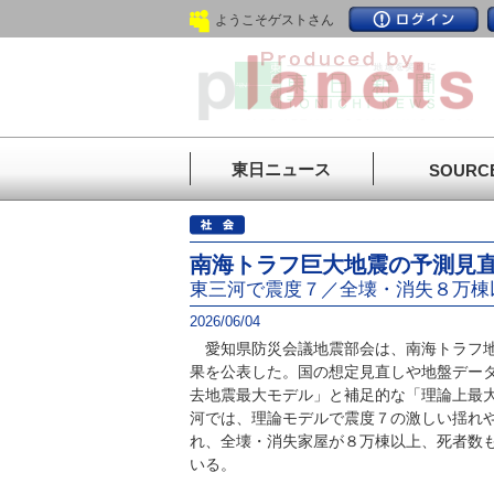
ようこそゲストさん
東日ニュース
SOURC
南海トラフ巨大地震の予測見
東三河で震度７／全壊・消失８万棟
2026/06/04
愛知県防災会議地震部会は、南海トラフ地
果を公表した。国の想定見直しや地盤デー
去地震最大モデル」と補足的な「理論上最
河では、理論モデルで震度７の激しい揺れや
れ、全壊・消失家屋が８万棟以上、死者数
いる。