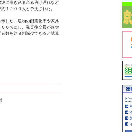
津波に巻き込まれる逃げ遅れなど
で約１２００人と予測された。
示した。建物の耐震化率や家具
１００％にし、発災後全員が速や
死者数を約８割減少できると試算
ピ
難