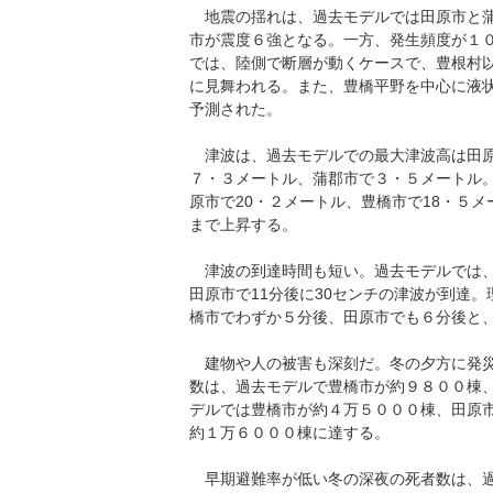
地震の揺れは、過去モデルでは田原市と蒲
市が震度６強となる。一方、発生頻度が１
では、陸側で断層が動くケースで、豊根村
に見舞われる。また、豊橋平野を中心に液
予測された。
津波は、過去モデルでの最大津波高は田原
７・３メートル、蒲郡市で３・５メートル
原市で20・２メートル、豊橋市で18・５
まで上昇する。
津波の到達時間も短い。過去モデルでは、
田原市で11分後に30センチの津波が到達
橋市でわずか５分後、田原市でも６分後と
建物や人の被害も深刻だ。冬の夕方に発災
数は、過去モデルで豊橋市が約９８００棟
デルでは豊橋市が約４万５０００棟、田原
約１万６０００棟に達する。
早期避難率が低い冬の深夜の死者数は、過