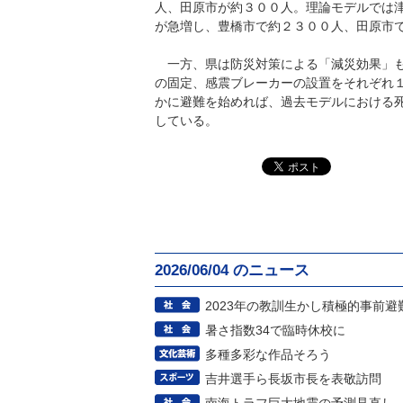
人、田原市が約３００人。理論モデルでは
が急増し、豊橋市で約２３００人、田原市
一方、県は防災対策による「減災効果」も
の固定、感震ブレーカーの設置をそれぞれ
かに避難を始めれば、過去モデルにおける
している。
2026/06/04 のニュース
2023年の教訓生かし積極的事前避
暑さ指数34で臨時休校に
多種多彩な作品そろう
吉井選手ら長坂市長を表敬訪問