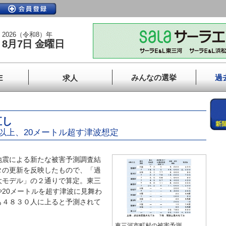
2026（令和8）年
8月7日 金曜日
みんなの選挙
過
E
求人
直し
以上、20メートル超す津波想定
震による新たな被害予測調査結
タの更新を反映したもので、「過
大モデル」の２通りで算定。東三
20メートルを超す津波に見舞わ
も４８３０人に上ると予測されて
東三河市町村の被害予測