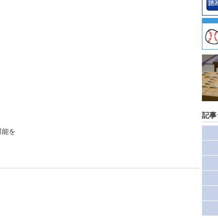
記事
堪能を