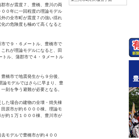
郡市が震度７、豊橋、豊川の両
０００年に一回程度の理論モデル
以外の全市町が震度７の強い揺れ
状化の危険度も極めて高くなると
市で９・６メートル、豊橋市で
。これが理論モデルになると、田
メートル、蒲郡市で４・９メートル
豊橋市で地震発生から９分後、
。理論モデルではさらに早まり、豊
、一刻を争う避難が必要となる。
した場合の建物の全壊・焼失棟
、田原市が約６０００棟。理論モ
市が約１万１０００棟、豊川市が
去モデルで豊橋市が約４００