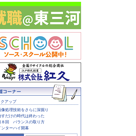
ックアップ
画像処理技術をさらに深掘り
治すだけの時代は終わった
第８回 バランスの取り方
インターハイ開幕