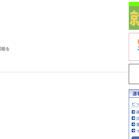
堪能を
ピ