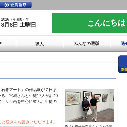
2026（令和8）年
8月8日 土曜日
みんなの選挙
過
E
求人
石巻アート」の作品展が７日ま
る。宮城さんと生徒17人が計40
アクリル画を中心に並ぶ。生徒の
ると続きをお読みいただけます。
作品を寄せた森田さん㊧と伊藤