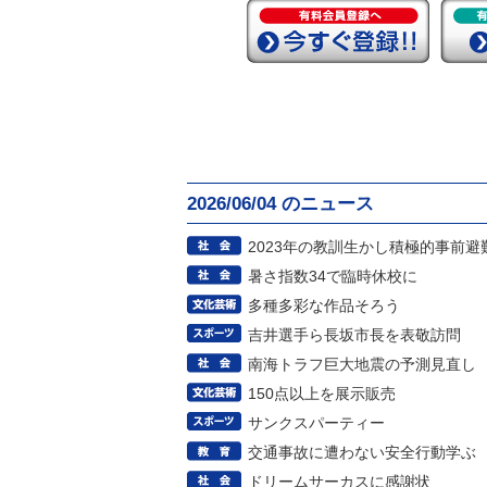
2026/06/04 のニュース
2023年の教訓生かし積極的事前避
暑さ指数34で臨時休校に
多種多彩な作品そろう
吉井選手ら長坂市長を表敬訪問
南海トラフ巨大地震の予測見直し
150点以上を展示販売
サンクスパーティー
交通事故に遭わない安全行動学ぶ
ドリームサーカスに感謝状