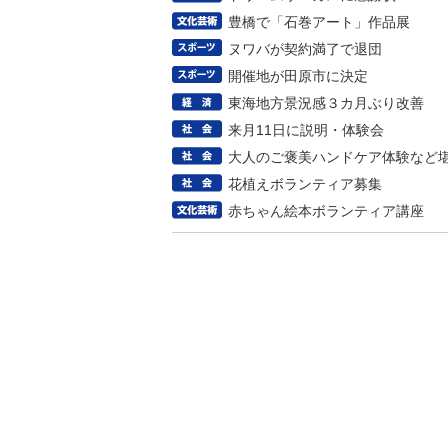
豊橋で「石巻アート」作品展
ヌワバが契約満了で退団
開催地が田原市に決定
東海地方景況感３カ月ぶり改善
来月11日に説明・体験会
大人のご褒美ハンドケア体験など
花植えボランティア募集
赤ちゃん絵本ボランティア講座