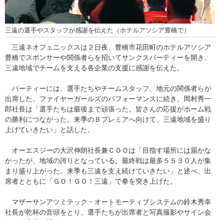
三遠の選手やスタッフが感謝を伝えた（ホテルアソシア豊橋で）
三遠ネオフェニックスは２日夜、豊橋市花田町のホテルアソシア
豊橋でスポンサーや関係者らを招いてサンクスパーティーを開き、
三遠地域でチームを支える各企業の支援に感謝を伝えた。
パーティーには、選手たちやチームスタッフ、地元の関係者らが
出席した。ファイヤーガールズのパフォーマンスに続き、岡村秀一
郎社長は「選手たちは最後まで頑張った。皆さんの応援がホーム戦
の勝利につながった。来季のＢプレミアへ向けて、三遠地域を盛り
上げていきたい」と話した。
オーエスジーの大沢伸朗社長兼ＣＯＯは「目指す場所には届かな
かったが、地域の誇りとなっている。最終戦は最多５５３０人が集
まり盛り上がった。来季も三遠を支え続けていきたい」と述べ、出
席者とともに「ＧＯ！ＧＯ！三遠」で拳を突き上げた。
マザーサンアツミテック・オートモーティブシステムの鈴木秀幸
社長が乾杯の音頭をとり、選手たちが出席者と写真撮影やサイン会