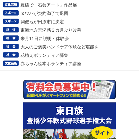
豊橋で「石巻アート」作品展
ヌワバが契約満了で退団
開催地が田原市に決定
東海地方景況感３カ月ぶり改善
来月11日に説明・体験会
大人のご褒美ハンドケア体験など堪能を
花植えボランティア募集
赤ちゃん絵本ボランティア講座