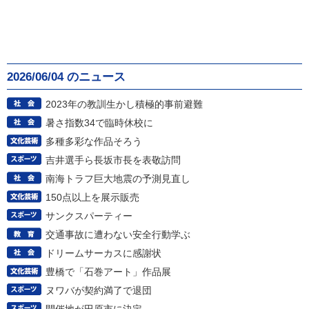
2026/06/04 のニュース
2023年の教訓生かし積極的事前避難
暑さ指数34で臨時休校に
多種多彩な作品そろう
吉井選手ら長坂市長を表敬訪問
南海トラフ巨大地震の予測見直し
150点以上を展示販売
サンクスパーティー
交通事故に遭わない安全行動学ぶ
ドリームサーカスに感謝状
豊橋で「石巻アート」作品展
ヌワバが契約満了で退団