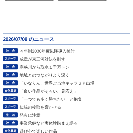
2026/07/08 のニュース
４年制2030年度以降導入検討
成章が東三河対決を制す
寒狭川から取水１千万トン
地域とのつながりより深く
「いなりん」世界ご当地キャラＧＰ出場
「良い作品がそろい、見応え」
「一つでも多く勝ちたい」と抱負
伝統の校歌を響かせる
発火に注意
事業承継など実体験踏まえ語る
遊び心で楽しい作品