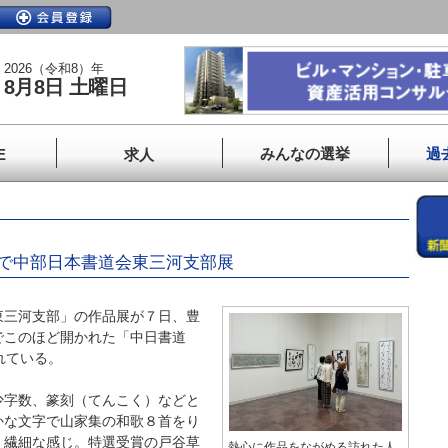
2026（令和8）年
8月8日 土曜日
みんなの選挙
過
E
求人
」
で中部日本書道会東三河支部展
三河支部」の作品展が７日、豊
でこのほど開かれた「中日書道
れている。
字数、篆刻（てんこく）などと
かな文字で山家集の和歌８首をり
、繊細な感じ。特選受賞の戸谷草
熱心に作品をながめる訪れた人