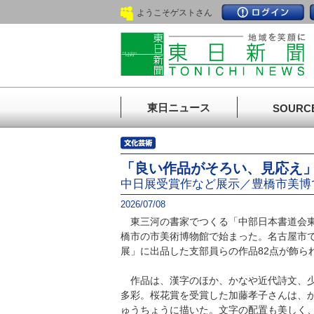
ようこそゲストさん
東日ニュース
SOURC
「良い作品がそろい、見応え
中日展受賞作など展示／豊橋市美博
2026/07/08
東三河の書家でつくる「中部日本書道会東
橋市の市美術博物館で始まった。名古屋市
展」に出品した支部員らの作品82点が飾ら
作品は、漢字のほか、かなや近代詩文、少
多彩。桜花賞を受賞した加藤孝子さんは、
ゅうちょうに描いた。文字の配置も美しく