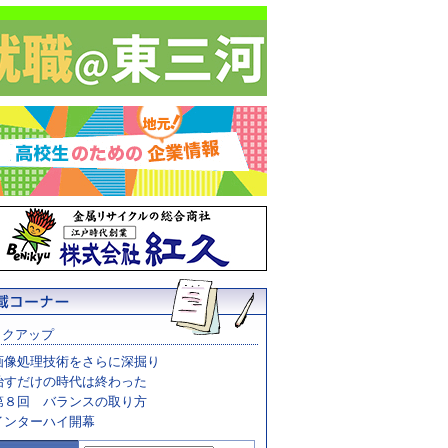
ックアップ
画像処理技術をさらに深掘り
治すだけの時代は終わった
第８回 バランスの取り方
インターハイ開幕