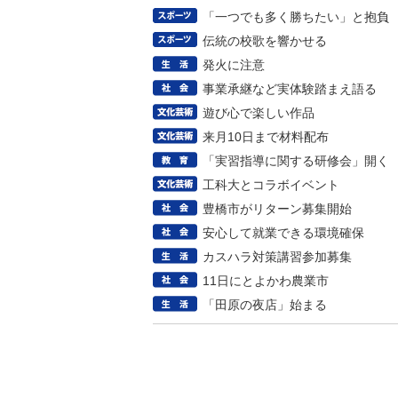
「一つでも多く勝ちたい」と抱負
伝統の校歌を響かせる
発火に注意
事業承継など実体験踏まえ語る
遊び心で楽しい作品
来月10日まで材料配布
「実習指導に関する研修会」開く
工科大とコラボイベント
豊橋市がリターン募集開始
安心して就業できる環境確保
カスハラ対策講習参加募集
11日にとよかわ農業市
「田原の夜店」始まる