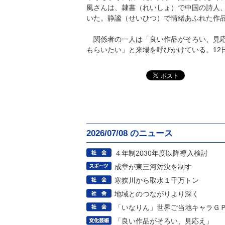
風さんは、隷書（れいしょ）で中国の詩人
いた。静謐（せいひつ）で情緒あふれた作
関係者の一人は「良い作品がそろい、見応
もらいたい」と来場を呼びかけている。12
2026/07/08 のニュース
４年制2030年度以降導入検討
成章が東三河対決を制す
寒狭川から取水１千万トン
地域とのつながりより深く
「いなりん」世界ご当地キャラＧ
「良い作品がそろい、見応え」