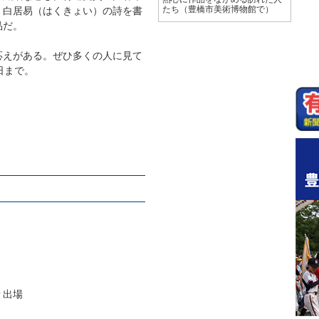
、白居易（はくきょい）の詩を書
たち（豊橋市美術博物館で）
品だ。
えがある。ぜひ多くの人に見て
日まで。
Ｐ出場