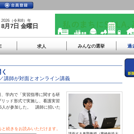
2026（令和8）年
8月7日 金曜日
みんなの選挙
過
E
求人
開く
／講師が対面とオンライン講義
、学内で「実習指導に関する研
ブリッド形式で実施し、看護実習
6人が参加した。 講師に招いた
ると続きをお読みいただけます。
講義する奥野教授（豊橋創造大