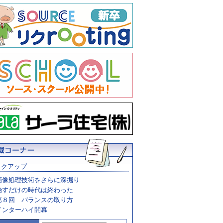
ックアップ
画像処理技術をさらに深掘り
治すだけの時代は終わった
第８回 バランスの取り方
インターハイ開幕