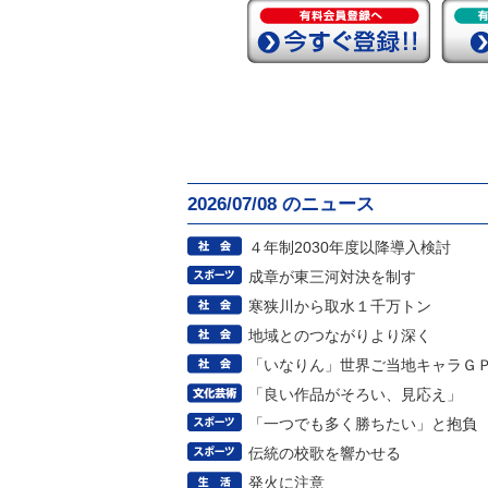
2026/07/08 のニュース
４年制2030年度以降導入検討
成章が東三河対決を制す
寒狭川から取水１千万トン
地域とのつながりより深く
「いなりん」世界ご当地キャラＧ
「良い作品がそろい、見応え」
「一つでも多く勝ちたい」と抱負
伝統の校歌を響かせる
発火に注意