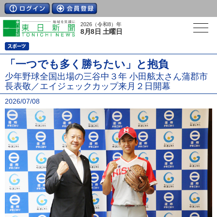
2026（令和8）年
8月8日 土曜日
「一つでも多く勝ちたい」と抱負
少年野球全国出場の三谷中３年 小田舷太さん蒲郡市
長表敬／エイジェックカップ来月２日開幕
2026/07/08