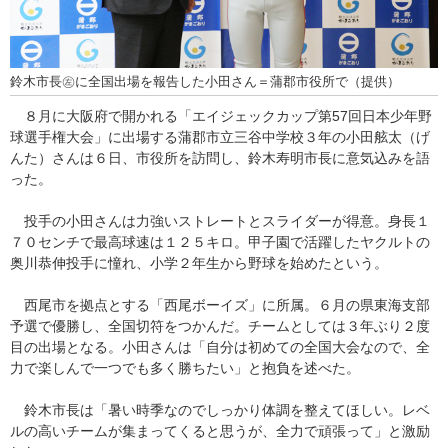
鈴木市長㊧に全国出場を報告した小田さん＝蒲郡市役所で（提供）
８月に大阪府で開かれる「エイジェックカップ第57回日本少年野
球選手権大会」に出場する蒲郡市立三谷中学校３年の小田舷太（げ
んた）さんは６日、市役所を訪問し、鈴木寿明市長に意気込みを語
った。
投手の小田さんは力強いストレートとスライダーが得意。身長１
７０センチで最高球速は１２５キロ。甲子園で活躍したヤクルトの
奥川恭伸投手に憧れ、小学２年生から野球を始めたという。
西尾市を拠点とする「西尾ボーイズ」に所属。６月の県東海支部
予選で優勝し、全国切符をつかんだ。チームとしては３年ぶり２度
目の出場となる。小田さんは「自分は初めての全国大会なので、全
力で楽しんで一つでも多く勝ちたい」と抱負を述べた。
鈴木市長は「暑い時季なのでしっかり体調を整えてほしい。レベ
ルの高いチームが集まってくると思うが、全力で頑張って」と激励