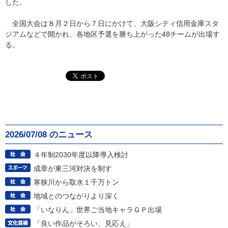
した。
全国大会は８月２日から７日にかけて、大阪シティ信用金庫スタ
ジアムなどで開かれ、各地区予選を勝ち上がった48チームが出場す
る。
2026/07/08 のニュース
４年制2030年度以降導入検討
成章が東三河対決を制す
寒狭川から取水１千万トン
地域とのつながりより深く
「いなりん」世界ご当地キャラＧＰ出場
「良い作品がそろい、見応え」