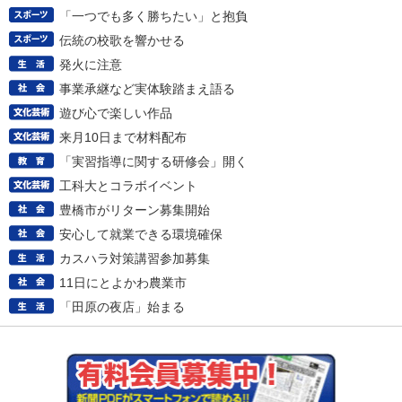
「一つでも多く勝ちたい」と抱負
伝統の校歌を響かせる
発火に注意
事業承継など実体験踏まえ語る
遊び心で楽しい作品
来月10日まで材料配布
「実習指導に関する研修会」開く
工科大とコラボイベント
豊橋市がリターン募集開始
安心して就業できる環境確保
カスハラ対策講習参加募集
11日にとよかわ農業市
「田原の夜店」始まる