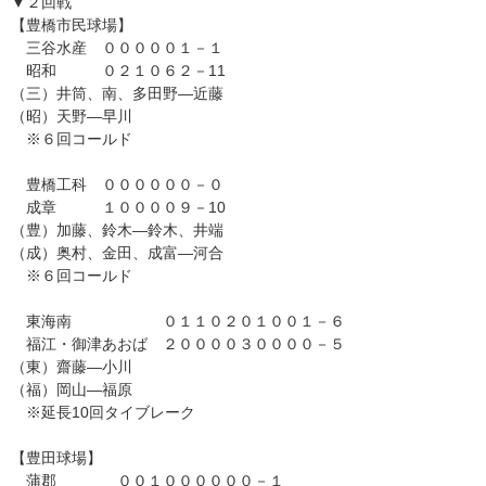
▼２回戦
【豊橋市民球場】
三谷水産 ０００００１－１
昭和 ０２１０６２－11
（三）井筒、南、多田野―近藤
（昭）天野―早川
※６回コールド
豊橋工科 ００００００－０
成章 １００００９－10
（豊）加藤、鈴木―鈴木、井端
（成）奥村、金田、成富―河合
※６回コールド
東海南 ０１１０２０１００１－６
福江・御津あおば ２００００３００００－５
（東）齋藤―小川
（福）岡山―福原
※延長10回タイブレーク
【豊田球場】
蒲郡 ００１００００００－１