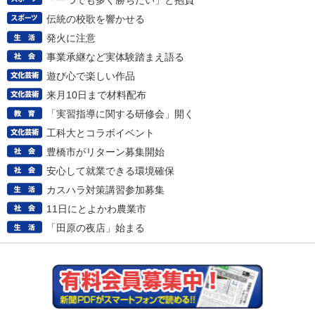
「一つでも多く勝ちたい」と抱負
伝統の校歌を響かせる
発火に注意
事業承継など実体験踏まえ語る
遊び心で楽しい作品
来月10日まで材料配布
「実習指導に関する研修会」開く
工科大とコラボイベント
豊橋市がリターン募集開始
安心して就業できる環境確保
カスハラ対策講習参加募集
11日にとよかわ農業市
「田原の夜店」始まる