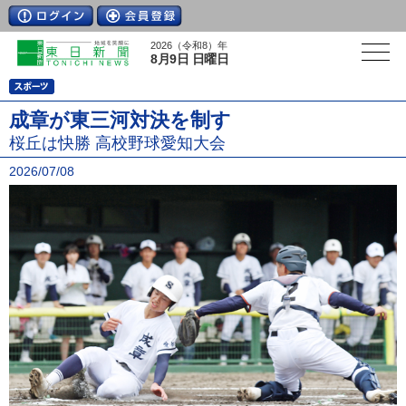
2026（令和8）年
8月9日 日曜日
成章が東三河対決を制す
桜丘は快勝 高校野球愛知大会
2026/07/08