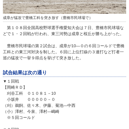
成章が猛攻で豊橋工科を突き放す（豊橋市民球場で）
第１０８回全国高校野球選手権愛知大会は７日、豊橋市民球場な
どで１・２回戦が行われ、東三河勢は成章と桜丘が勝ち上がった。
豊橋市民球場の第２試合は、成章が10―０の６回コールドで豊橋
工科との東三河対決を制した。６回に上位打線の３連打など打者一
巡の猛攻で一挙９得点を挙げて突き放した。
試合結果は次の通り
▼１回戦
【岡崎ＲＤ】
刈谷工科 ０１０８１－10
小坂井 ０００００－０
（刈）鵜飼、佐々木、伊藤、菊池―中西
（小）澤村、今泉、澤村―嶋崎
※５回コールド