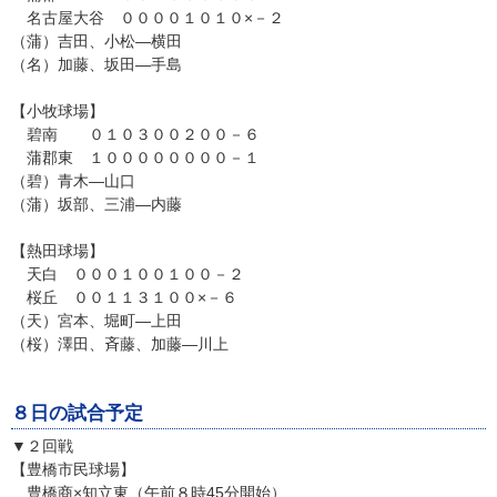
名古屋大谷 ００００１０１０×－２
（蒲）吉田、小松―横田
（名）加藤、坂田―手島
【小牧球場】
碧南 ０１０３００２００－６
蒲郡東 １００００００００－１
（碧）青木―山口
（蒲）坂部、三浦―内藤
【熱田球場】
天白 ０００１００１００－２
桜丘 ００１１３１００×－６
（天）宮本、堀町―上田
（桜）澤田、斉藤、加藤―川上
８日の試合予定
▼２回戦
【豊橋市民球場】
豊橋商×知立東（午前８時45分開始）