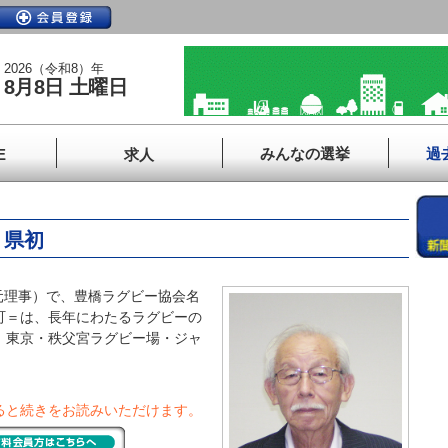
2026（令和8）年
8月8日 土曜日
みんなの選挙
過
E
求人
、県初
理事）で、豊橋ラグビー協会名
町＝は、長年にわたるラグビーの
、東京・秩父宮ラグビー場・ジャ
ると続きをお読みいただけます。