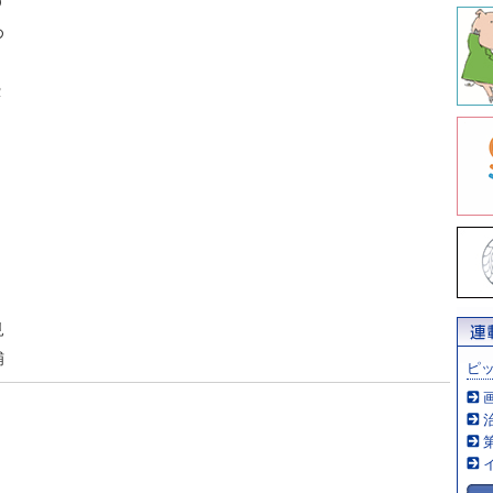
Ｏ
め
Ｒ
見
捕
ピ