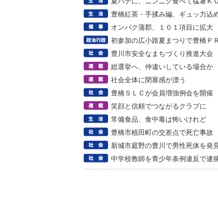
夏バテに、ニンニク食べて猛暑Ｋ
豊橋紅茶・手揉み編、ギュッ力込
オンパク蒲郡、１０１項目に拡大
初参加の広小路夏まつりで豊橋Ｐ
豊川市安全なまちづくり推進大会
総選挙へ、仲違いしている場合か
社会全体に閉塞感が漂う
豊橋ＳＬＣが会員増強例会を開催
笑顔と信頼でつながるクラブに
常備食品、食中毒は怖いけれど
豊橋市植田町の交差点で死亡事故
新城市庭野の豊川で男性死体を発
中学校教師を青少年条例違反で逮