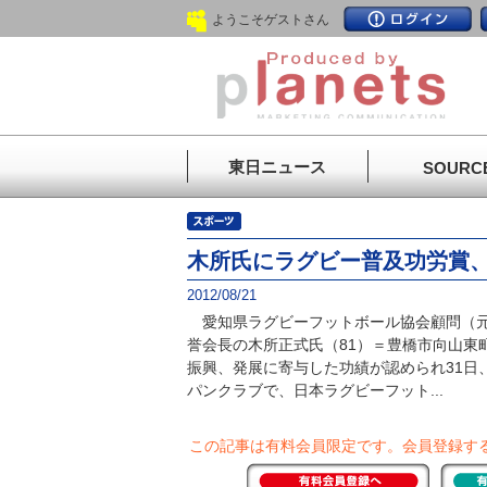
ようこそゲストさん
東日ニュース
SOURC
木所氏にラグビー普及功労賞
2012/08/21
愛知県ラグビーフットボール協会顧問（元
誉会長の木所正式氏（81）＝豊橋市向山東
振興、発展に寄与した功績が認められ31日
パンクラブで、日本ラグビーフット...
この記事は有料会員限定です。
会員登録す