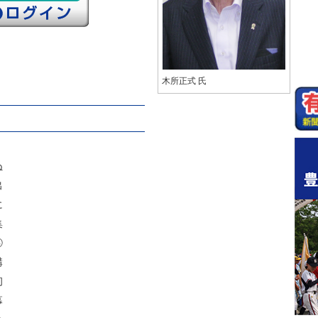
木所正式 氏
ぬ
出
に
集
④
講
初
幕