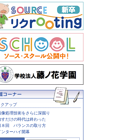
ックアップ
画像処理技術をさらに深掘り
治すだけの時代は終わった
第８回 バランスの取り方
インターハイ開幕