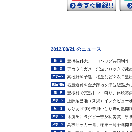
2012/08/21 のニュース
豊橋技科大、エコバッグ共同制作
アカウミガメ、消波ブロックで死
高校野球予選、桜丘など２次Ｔ進
名豊道路料金所跡地を津波避難所
豊根村で完熟トマト狩り、体験募
上酔尾巳唯（新潟）インタビュー
もりあげ隊が豊川いなり寿司塾開
木所氏にラグビー普及功労賞、県
高校サッカー選手権東三河予選開