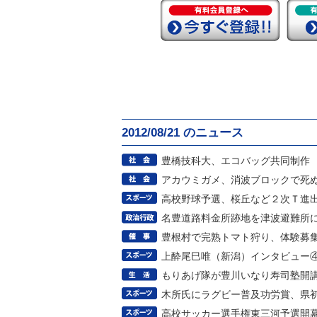
2012/08/21 のニュース
豊橋技科大、エコバッグ共同制作
アカウミガメ、消波ブロックで死
高校野球予選、桜丘など２次Ｔ進
名豊道路料金所跡地を津波避難所
豊根村で完熟トマト狩り、体験募
上酔尾巳唯（新潟）インタビュー
もりあげ隊が豊川いなり寿司塾開
木所氏にラグビー普及功労賞、県
高校サッカー選手権東三河予選開