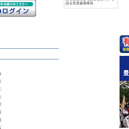
語る笠原盛泰隊長
ぬ
出
に
集
④
講
初
幕