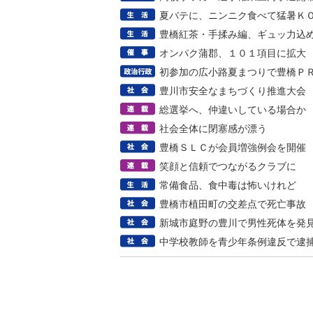
夏バテに、ニンニク食べて猛暑Ｋ
豊橋紅茶・手揉み編、ギュッ力込
オンパク蒲郡、１０１項目に拡大
初参加の広小路夏まつりで豊橋Ｐ
豊川市安全なまちづくり推進大会
総選挙へ、仲違いしている場合か
社会全体に閉塞感が漂う
豊橋ＳＬＣが会員増強例会を開催
笑顔と信頼でつながるクラブに
常備食品、食中毒は怖いけれど
豊橋市植田町の交差点で死亡事故
新城市庭野の豊川で男性死体を発
中学校教師を青少年条例違反で逮