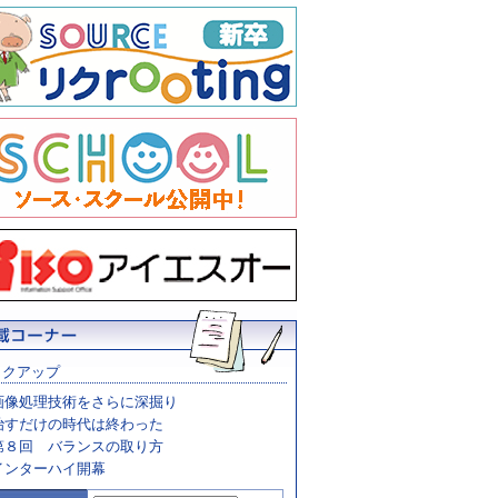
ックアップ
画像処理技術をさらに深掘り
治すだけの時代は終わった
第８回 バランスの取り方
インターハイ開幕