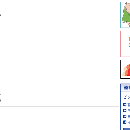
Ｏ
め
Ｒ
見
ピ
捕