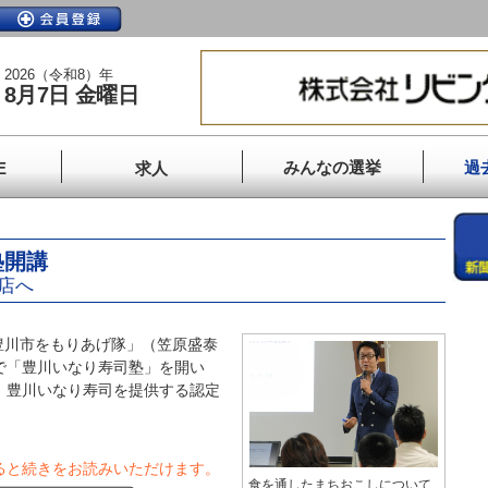
2026（令和8）年
8月7日 金曜日
みんなの選挙
過
E
求人
塾開講
店へ
川市をもりあげ隊」（笠原盛泰
で「豊川いなり寿司塾」を開い
、豊川いなり寿司を提供する認定
ると続きをお読みいただけます。
食を通したまちおこしについて